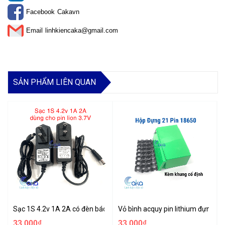
Facebook
Cakavn
Email
linhkiencaka@gmail.com
SẢN PHẨM LIÊN QUAN
Sạc 1S 4.2v 1A 2A có đèn báo đầy chuyên sạc pin Li-ion 3.7v
Vỏ bình acquy pin lithium đựng đư
33.000₫
33.000₫