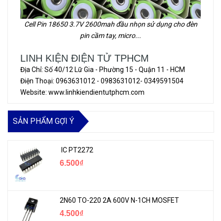
Cell Pin 18650 3.7V 2600mah đầu nhọn sử dụng cho đèn
pin cầm tay, micro...
LINH KIỆN ĐIỆN TỬ TPHCM
Địa Chỉ: Số 40/12 Lữ Gia - Phường 15 - Quận 11 - HCM
Điện Thoại: 0963631012 - 0983631012- 0349591504
Website: www.linhkiendientutphcm.com
SẢN PHẨM GỢI Ý
IC PT2272
6.500₫
2N60 TO-220 2A 600V N-1CH MOSFET
4.500₫