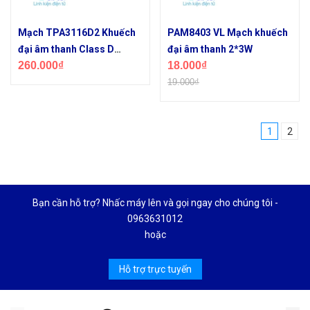
Mạch TPA3116D2 Khuếch
PAM8403 VL Mạch khuếch
đại âm thanh Class D
đại âm thanh 2*3W
260.000₫
18.000₫
2*50W +100W
19.000₫
1
2
Bạn cần hỗ trợ? Nhấc máy lên và gọi ngay cho chúng tôi -
0963631012
hoặc
Hỗ trợ trực tuyến