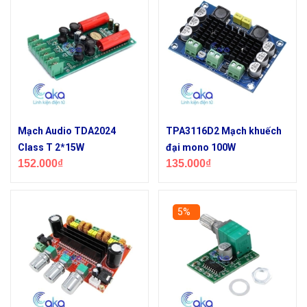
Mạch Audio TDA2024
TPA3116D2 Mạch khuếch
Class T 2*15W
đại mono 100W
152.000₫
135.000₫
5%