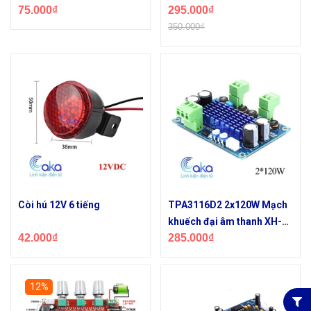
75.000₫
295.000₫
1002L
350.000₫
Còi hú 12V 6 tiếng
TPA3116D2 2x120W Mạch
khuếch đại âm thanh XH-
42.000₫
285.000₫
M572
12%