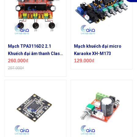
Mạch TPA3116D2 2.1
Mạch khuếch đại micro
Khuếch đại âm thanh Class
Karaoke XH-M173
260.000₫
129.000₫
D 2*50W +100W
297.000₫