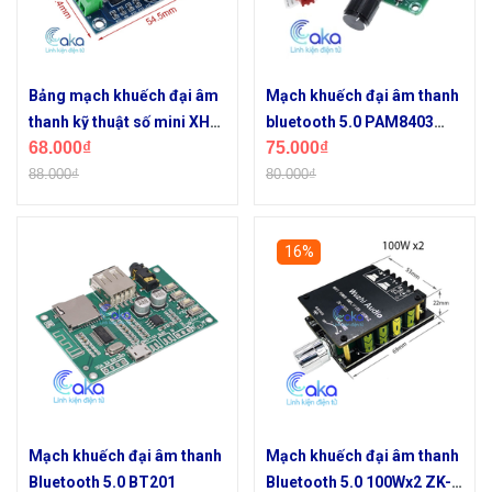
Bảng mạch khuếch đại âm
Mạch khuếch đại âm thanh
thanh kỹ thuật số mini XH-
bluetooth 5.0 PAM8403
68.000₫
75.000₫
M311 60W TPA3118
2x5W XH-A158
88.000₫
80.000₫
16%
Mạch khuếch đại âm thanh
Mạch khuếch đại âm thanh
Bluetooth 5.0 BT201
Bluetooth 5.0 100Wx2 ZK-