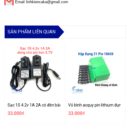
Email
linhkiencaka@gmail.com
SẢN PHẨM LIÊN QUAN
Sạc 1S 4.2v 1A 2A có đèn báo đầy chuyên sạc pin Li-ion 3.7v
Vỏ bình acquy pin lithium đựng đư
33.000₫
33.000₫