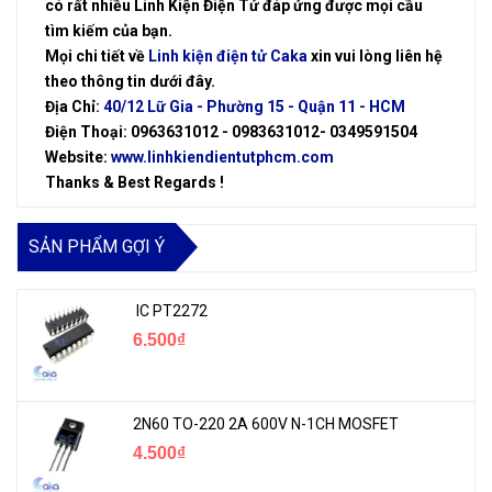
có rất nhiều Linh Kiện Điện Tử đáp ứng được mọi cầu
tìm kiếm của bạn.
Mọi chi tiết về
Linh kiện điện tử Caka
xin vui lòng liên hệ
theo thông tin dưới đây.
Địa Chỉ:
40/12 Lữ Gia - Phường 15 - Quận 11 - HCM
Điện Thoại: 0963631012 - 0983631012- 0349591504
Website:
www.linhkiendientutphcm.com
Thanks & Best Regards !
SẢN PHẨM GỢI Ý
IC PT2272
6.500₫
2N60 TO-220 2A 600V N-1CH MOSFET
4.500₫