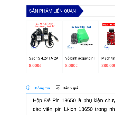
SẢN PHẨM LIÊN QUAN
Sạc 1S 4.2v 1A 2A có đèn báo đầy chuyên sạc pin Li-i
Vỏ bình acquy pin lithium đựng
Mạch ti
8.000₫
8.000₫
280.00
Thông tin
Đánh giá
Hộp Đế Pin 18650 là phụ kiện chu
các viên pin Li-ion 18650 trong nh