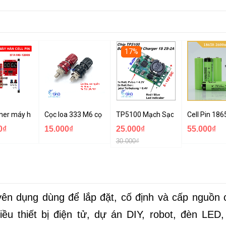
17%
on 3.7v
 được 21 cell pin 18650 kèm khung giữ pin
mer máy hàn cell pin NY-D01 100A
Cọc loa 333 M6 cọc nguồn hộp pin lithium, pin sắt lifepo4 
TP5100 Mạch Sạc Pin Lithium 2A
Cell Pin 18
0₫
15.000₫
25.000₫
55.000₫
30.000₫
yên dụng dùng để lắp đặt, cố định và cấp nguồn 
iều thiết bị điện tử, dự án DIY, robot, đèn LED,