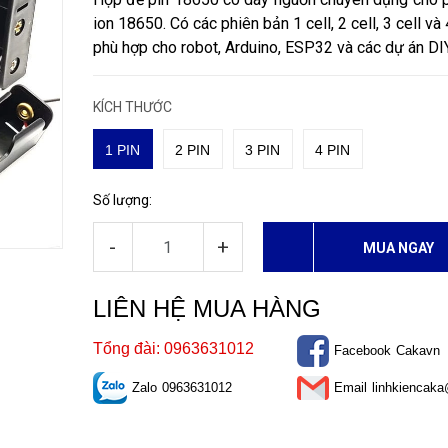
ion 18650. Có các phiên bản 1 cell, 2 cell, 3 cell và 4
phù hợp cho robot, Arduino, ESP32 và các dự án DIY
KÍCH THƯỚC
1 PIN
2 PIN
3 PIN
4 PIN
Số lượng:
-
+
MUA NGAY
LIÊN HỆ MUA HÀNG
Tổng đài: 0963631012
Facebook
Cakavn
Zalo
0963631012
Email
linhkiencak