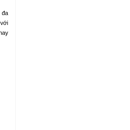
 đa
với
hay