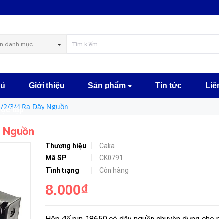
MUA NGAY
n danh mục
hủ
Giới thiệu
Sản phẩm
Tin tức
Liê
 1/2/3/4 Ra Dây Nguồn
học tập
y Nguồn
Thương hiệu
Caka
Mã SP
CK0791
Tình trạng
Còn hàng
8.000₫
Hộp đế pin 18650 có dây nguồn chuyên dụng cho p