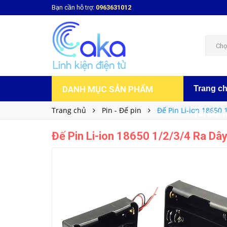
Bạn cần hỗ trợ:
0963631012
Đế Pin Li-ion 18650 1/2/3/4 Ra Dây Nguồn
8.000₫
Giá bán:
Chọ
DANH MỤC SẢN PHẨM
Trang c
Trang chủ
Pin - Đế pin
Đế Pin Li-ion 18650
Tài liệu 
Đế Pin Li-ion 18650 1/2/3/4 Ra Dâ