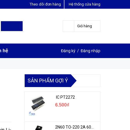
Theo dõi đơn hàng
Hệ thống cửa hàng
LIÊN HỆ ĐẶT HÀNG
0963631012
Giỏ hàng
n hệ
Đăng ký
/
Đăng nhập
SẢN PHẨM GỢI Ý
IC PT2272
6.500₫
2N60 TO-220 2A 600V N-1CH MOSFET
in Li-