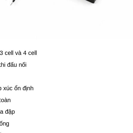
3 cell và 4 cell
hi đấu nối
p xúc ổn định
 toàn
va đập
hống