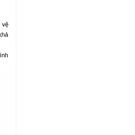
 vệ
 khả
hình