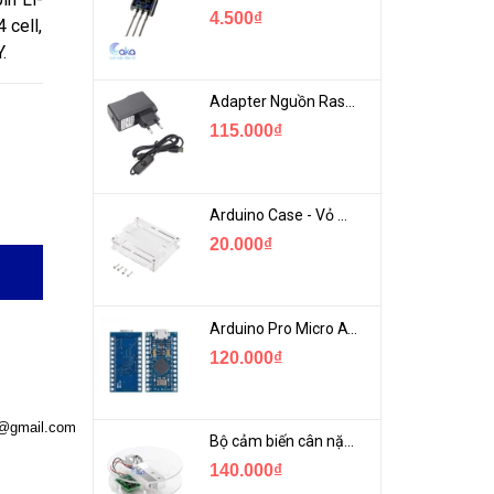
4.500₫
 cell,
.
Adapter Nguồn Raspberry 5V 2.5A - USB Micro Có Công Tắc
115.000₫
Arduino Case - Vỏ Mica Bảo vệ Arduino UNO R3
20.000₫
Arduino Pro Micro ATmega32U4 USB Mini
120.000₫
a@gmail.com
Bộ cảm biến cân nặng loadcell 1KG khung mica
140.000₫