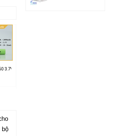
chịu tải cao
650 3.7V 2600mah đầu nhọn sử dụng cho đèn pin cầm tay, micro...
Mạch báo dung lượng phần trăm Pin 3s 12.6V
Mạch 1S 6A PIN 3.7V 3 MOS bảo vệ Pin
20.000₫
18.000₫
cho
 bộ