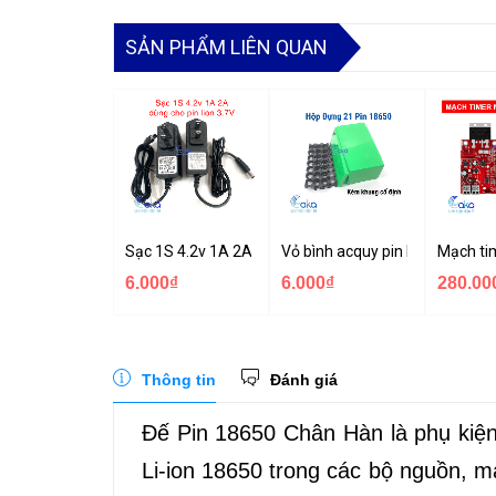
SẢN PHẨM LIÊN QUAN
Sạc 1S 4.2v 1A 2A có đèn báo đầy chuyên sạc pin Li-i
Vỏ bình acquy pin lithium đựng
Mạch ti
6.000₫
6.000₫
280.00
Thông tin
Đánh giá
Đế Pin 18650 Chân Hàn là phụ kiện 
Li-ion 18650 trong các bộ nguồn, mạ