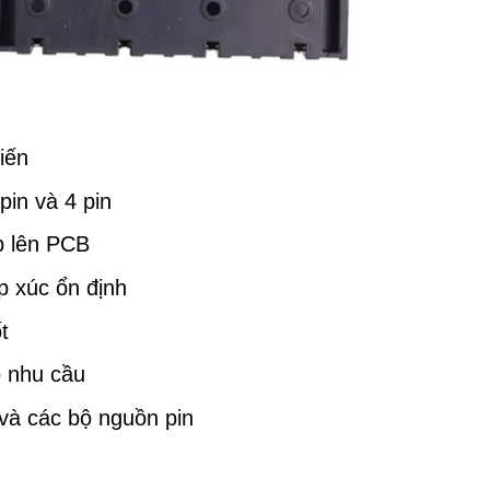
iến
pin và 4 pin
p lên PCB
ếp xúc ổn định
t
o nhu cầu
 và các bộ nguồn pin