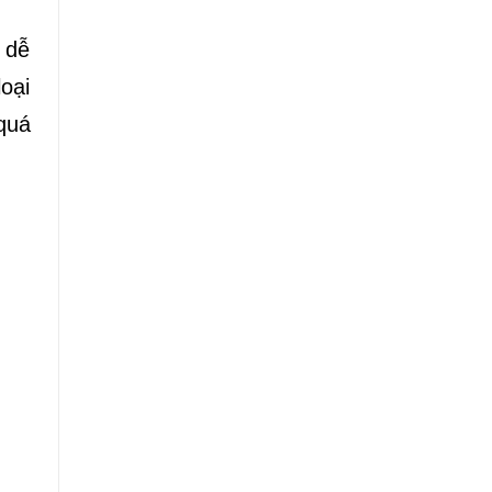
 dễ
oại
 quá