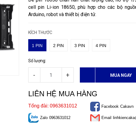
cell pin Li-ion 18650, phù hợp cho các bộ nguồ
Arduino, robot và thiết bị điện tử.
KÍCH THƯỚC
1 PIN
2 PIN
3 PIN
4 PIN
Số lượng:
-
+
MUA NGAY
LIÊN HỆ MUA HÀNG
Tổng đài: 0963631012
Facebook
Cakavn
Zalo
0963631012
Email
linhkiencak