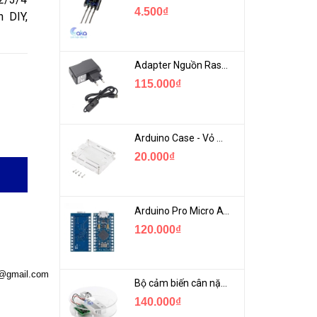
4.500₫
n DIY,
Adapter Nguồn Raspberry 5V 2.5A - USB Micro Có Công Tắc
115.000₫
Arduino Case - Vỏ Mica Bảo vệ Arduino UNO R3
20.000₫
Arduino Pro Micro ATmega32U4 USB Mini
120.000₫
a@gmail.com
Bộ cảm biến cân nặng loadcell 1KG khung mica
140.000₫