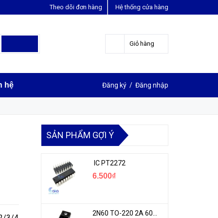
Theo dõi đơn hàng
Hệ thống cửa hàng
LIÊN HỆ ĐẶT HÀNG
0963631012
Giỏ hàng
n hệ
Đăng ký
/
Đăng nhập
SẢN PHẨM GỢI Ý
IC PT2272
6.500₫
2N60 TO-220 2A 600V N-1CH MOSFET
/2/3/4