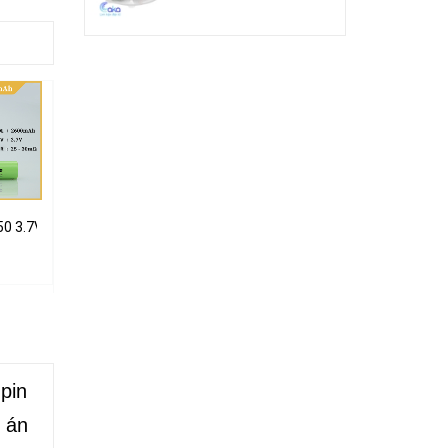
chịu tải cao
650 3.7V 2600mah đầu nhọn sử dụng cho đèn pin cầm tay, micro...
Mạch báo dung lượng phần trăm Pin 3s 12.6V
Mạch 1S 6A PIN 3.7V 3 MOS bảo vệ Pin
20.000₫
18.000₫
pin
ự án