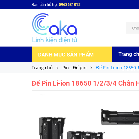
Bạn cần hỗ trợ:
0963631012
Đế Pin Li-ion 18650 1/2/3/4 Chân Hàn Mạch 
6.000₫
Giá bán:
Chọ
DANH MỤC SẢN PHẨM
Trang c
Trang chủ
Pin - Đế pin
Đế Pin Li-ion 18650
Tài liệu 
Đế Pin Li-ion 18650 1/2/3/4 Chân