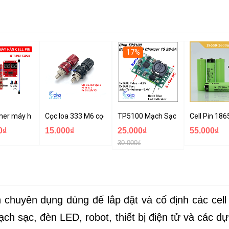
17%
on 3.7v
 được 21 cell pin 18650 kèm khung giữ pin
mer máy hàn cell pin NY-D01 100A
Cọc loa 333 M6 cọc nguồn hộp pin lithium, pin sắt lifepo4 
TP5100 Mạch Sạc Pin Lithium 2A
Cell Pin 18
0₫
15.000₫
25.000₫
55.000₫
30.000₫
chuyên dụng dùng để lắp đặt và cố định các cell 
ch sạc, đèn LED, robot, thiết bị điện tử và các d