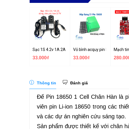
Sạc 1S 4.2v 1A 2A có đèn báo đầy chuyên sạc pin Li-i
Vỏ bình acquy pin lithium đựng
Mạch ti
33.000₫
33.000₫
280.00
Thông tin
Đánh giá
Đế Pin 18650 1 Cell Chân Hàn là p
viên pin Li-ion 18650 trong các th
và các dự án nghiên cứu sáng tạo.
Sản phẩm được thiết kế với chân hàn