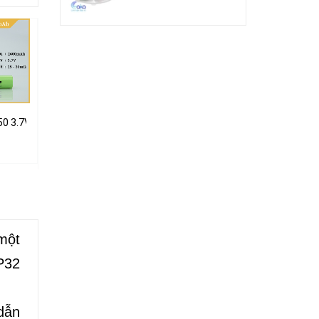
chịu tải cao
650 3.7V 2600mah đầu nhọn sử dụng cho đèn pin cầm tay, micro...
Mạch báo dung lượng phần trăm Pin 3s 12.6V
Mạch 1S 6A PIN 3.7V 3 MOS bảo vệ Pin
20.000₫
18.000₫
một
SP32
 dẫn