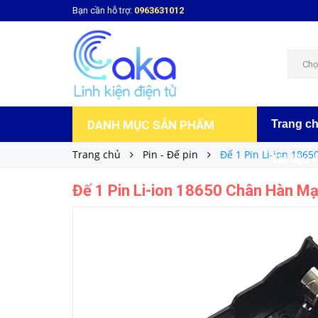
Bạn cần hỗ trợ:
0963631012
Đế 1 Pin Li-ion 18650 Chân Hàn Mạch PCB
6.000₫
Giá bán:
Chọ
DANH MỤC SẢN PHẨM
Trang c
Trang chủ
Pin - Đế pin
Đế 1 Pin Li-ion 186
Tài liệu 
Đế 1 Pin Li-ion 18650 Chân Hàn M