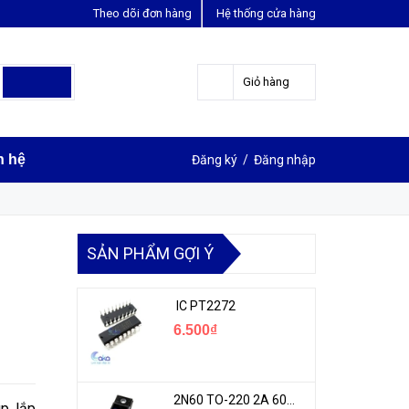
Theo dõi đơn hàng
Hệ thống cửa hàng
LIÊN HỆ ĐẶT HÀNG
Y
0963631012
Giỏ hàng
n hệ
Đăng ký
/
Đăng nhập
SẢN PHẨM GỢI Ý
IC PT2272
6.500₫
2N60 TO-220 2A 600V N-1CH MOSFET
úp lắp