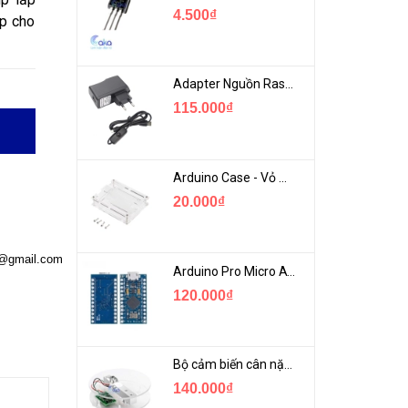
4.500₫
ợp cho
Adapter Nguồn Raspberry 5V 2.5A - USB Micro Có Công Tắc
115.000₫
Arduino Case - Vỏ Mica Bảo vệ Arduino UNO R3
20.000₫
a@gmail.com
Arduino Pro Micro ATmega32U4 USB Mini
120.000₫
Bộ cảm biến cân nặng loadcell 1KG khung mica
140.000₫