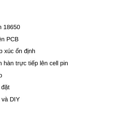
in 18650
lên PCB
ếp xúc ổn định
hàn trực tiếp lên cell pin
o
 đặt
 và DIY