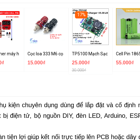
17%
on 3.7v
 được 21 cell pin 18650 kèm khung giữ pin
mer máy hàn cell pin NY-D01 100A
Cọc loa 333 M6 cọc nguồn hộp pin lithium, pin sắt lifepo4 
TP5100 Mạch Sạc Pin Lithium 2A
Cell Pin 18
0₫
15.000₫
25.000₫
55.000₫
30.000₫
hụ kiện chuyên dụng dùng để lắp đặt và cố định 
iết bị điện tử, bộ nguồn DIY, đèn LED, Arduino, E
 tiện lợi giúp kết nối trực tiếp lên PCB hoặc dây