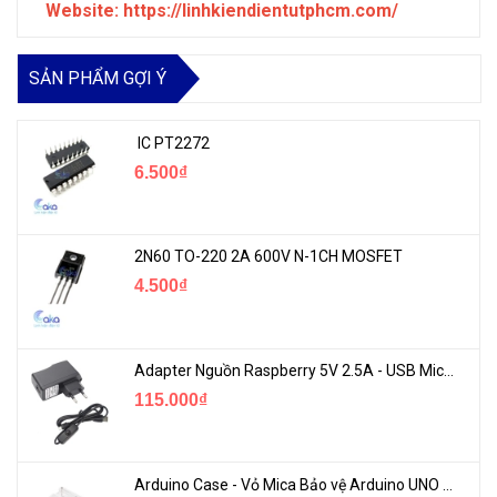
Website: https://linhkiendientutphcm.com/
SẢN PHẨM GỢI Ý
IC PT2272
6.500₫
2N60 TO-220 2A 600V N-1CH MOSFET
4.500₫
Adapter Nguồn Raspberry 5V 2.5A - USB Micro Có Công Tắc
115.000₫
Arduino Case - Vỏ Mica Bảo vệ Arduino UNO R3