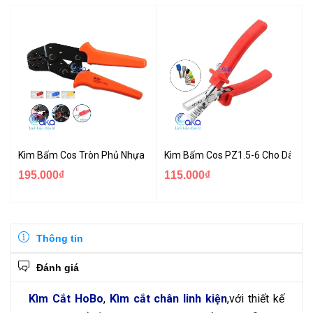
Kìm Bấm Cos Tròn Phủ Nhựa SN-02C Cho Dây 0.25-2.5mm² 24-1
Kìm Bấm Cos PZ1.5-6 Cho Dây 1
195.000₫
115.000₫
Thông tin
Đánh giá
Kìm Cắt HoBo
,
Kìm cắt chân linh kiện
,với thiết kế