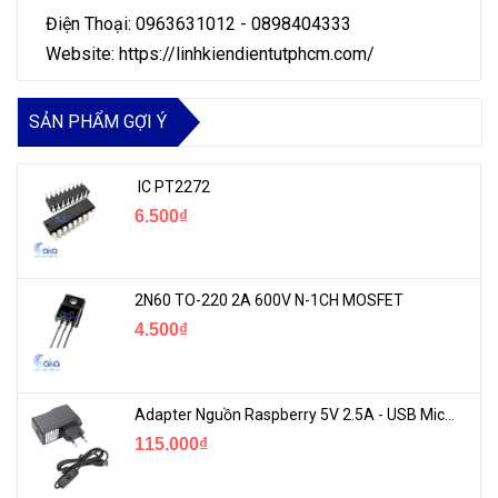
Điện Thoại: 0963631012 - 0898404333
Website: https://linhkiendientutphcm.com/
SẢN PHẨM GỢI Ý
IC PT2272
6.500₫
2N60 TO-220 2A 600V N-1CH MOSFET
4.500₫
Adapter Nguồn Raspberry 5V 2.5A - USB Micro Có Công Tắc
115.000₫