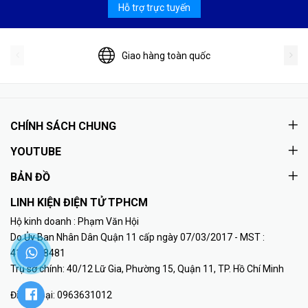
Hỗ trợ trực tuyến
Giao hàng toàn quốc
CHÍNH SÁCH CHUNG
YOUTUBE
BẢN ĐỒ
LINH KIỆN ĐIỆN TỬ TPHCM
Hộ kinh doanh : Phạm Văn Hội
Do Ủy Ban Nhân Dân Quận 11 cấp ngày 07/03/2017 - MST :
41K8018481
Trụ sở chính: 40/12 Lữ Gia, Phường 15, Quận 11, TP. Hồ Chí Minh
Điện thoại:
0963631012