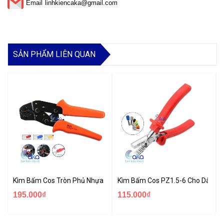
Email
linhkiencaka@gmail.com
SẢN PHẨM LIÊN QUAN
Kìm Bấm Cos Tròn Phủ Nhựa SN-02C Cho Dây 0.25-2.5mm² 24-1
Kìm Bấm Cos PZ1.5-6 Cho Dây 1
195.000₫
115.000₫