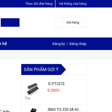
Theo dõi đơn hàng
Hệ thống cửa hàng
LIÊN HỆ ĐẶT HÀNG
Y
0963631012
Giỏ hàng
n hệ
Đăng ký
/
Đăng nhập
SẢN PHẨM GỢI Ý
IC PT2272
6.500₫
2N60 TO-220 2A 600V N-1CH MOSFET
C bếp