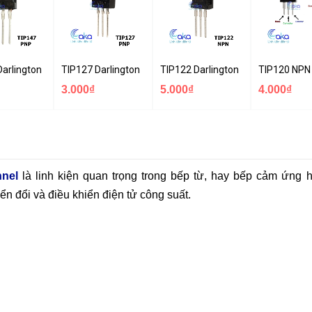
0
Darlington PNP Transistor 10A 100V
TIP127 Darlington PNP Transistor 5A 100V
TIP122 Darlington NPN Transistor
TIP120 NPN 
3.000₫
5.000₫
4.000₫
nel
là linh kiện quan trọng trong bếp từ, hay bếp cảm ứng 
yển đổi và điều khiển điện tử công suất.