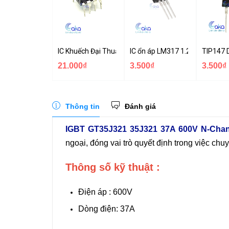
IC Khuếch Đại Thuật Toán LM318
IC ổn áp LM317 1.2-37V TO-22
TIP147 
21.000₫
3.500₫
3.500₫
Thông tin
Đánh giá
IGBT GT35J321 35J321 37A 600V N-Chan
ngoại, đóng vai trò quyết định trong việc chu
Thông số kỹ thuật :
Điện áp : 600V
Dòng điện: 37A