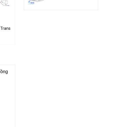
 5A 100V
Transistor 5A 60V
TIP42C PNP Transistor 100V 6A 65W
TIP41C NPN Transistor 100V 6A 65W
3.000₫
3.000₫
hồng