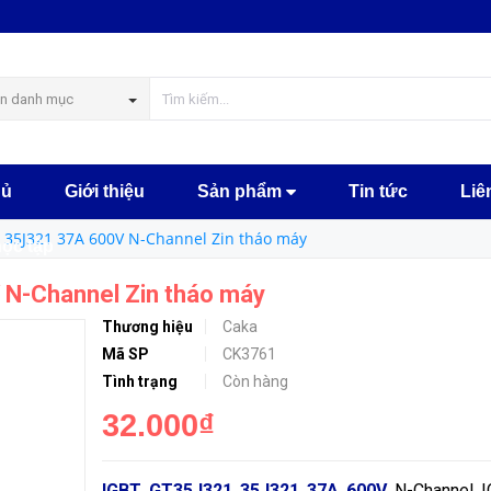
Zin tháo máy
MUA NGA
n danh mục
hủ
Giới thiệu
Sản phẩm
Tin tức
Liê
 35J321 37A 600V N-Channel Zin tháo máy
học tập
N-Channel Zin tháo máy
Thương hiệu
Caka
Mã SP
CK3761
Tình trạng
Còn hàng
32.000₫
IGBT GT35J321 35J321 37A 600V
N-Channel I