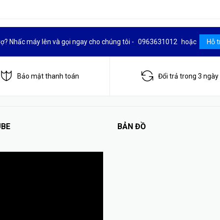
rợ? Nhấc máy lên và gọi ngay cho chúng tôi -
0963631012
hoặc
Hỗ t
Bảo mật thanh toán
Đổi trả trong 3 ngày
BE
BẢN ĐỒ