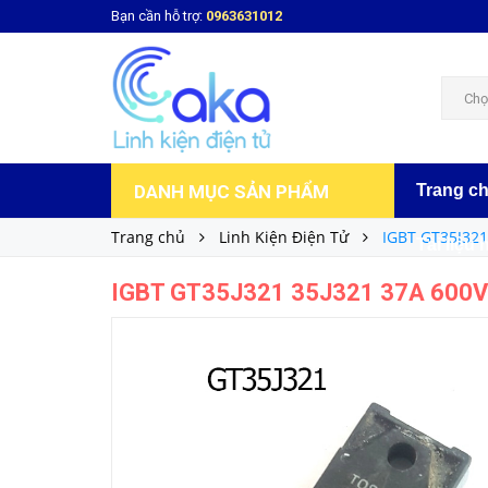
Bạn cần hỗ trợ:
0963631012
IGBT GT35J321 35J321 37A 600V N-Channel 
32.000₫
Giá bán:
Chọ
DANH MỤC SẢN PHẨM
Trang c
Trang chủ
Linh Kiện Điện Tử
IGBT GT35J321
Tài liệu 
IGBT GT35J321 35J321 37A 600V 