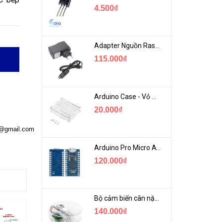
4.500₫
Adapter Nguồn Raspberry 5V 2.5A - USB Micro Có Công Tắc
115.000₫
Arduino Case - Vỏ Mica Bảo vệ Arduino UNO R3
20.000₫
a@gmail.com
Arduino Pro Micro ATmega32U4 USB Mini
120.000₫
Bộ cảm biến cân nặng loadcell 1KG khung mica
140.000₫