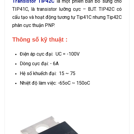
Transistor TIP42C
là một phiên bản bổ sung cho
TIP41C, là transistor lưỡng cực – BJT. TIP42C có
cấu tạo và hoạt động tương tự Tip41C nhưng Tip42C
phân cực thuận PNP.
Thông số kỹ thuật :
Điện áp cực đại: UC = -100V
Dòng cực đại: - 6A
Hệ số khuếch đại: 15 ~ 75
Nhiệt độ làm việc: -65oC ~ 150oC