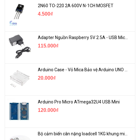
2N60 TO-220 2A 600V N-1CH MOSFET
4.500₫
Adapter Nguồn Raspberry 5V 2.5A - USB Micro Có Công Tắc
115.000₫
Arduino Case - Vỏ Mica Bảo vệ Arduino UNO R3
20.000₫
Arduino Pro Micro ATmega32U4 USB Mini
120.000₫
Bộ cảm biến cân nặng loadcell 1KG khung mica