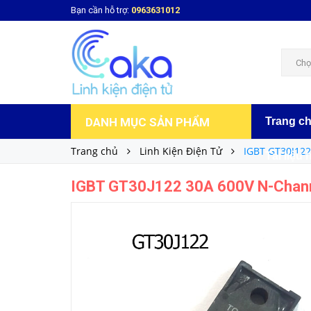
Bạn cần hỗ trợ:
0963631012
IGBT GT30J122 30A 600V N-Channel Zin thá
15.000₫
Giá bán:
Chọ
DANH MỤC SẢN PHẨM
Trang c
Trang chủ
Linh Kiện Điện Tử
IGBT GT30J122
Tài liệu 
IGBT GT30J122 30A 600V N-Chann