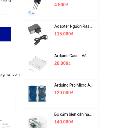
4.500₫
Adapter Nguồn Raspberry 5V 2.5A - USB Micro Có Công Tắc
115.000₫
Arduino Case - Vỏ Mica Bảo vệ Arduino UNO R3
20.000₫
a@gmail.com
Arduino Pro Micro ATmega32U4 USB Mini
120.000₫
Bộ cảm biến cân nặng loadcell 1KG khung mica
140.000₫