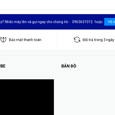
rợ? Nhấc máy lên và gọi ngay cho chúng tôi -
0963631012
hoặc
Hỗ t
Bảo mật thanh toán
Đổi trả trong 3 ngày
BE
BẢN ĐỒ