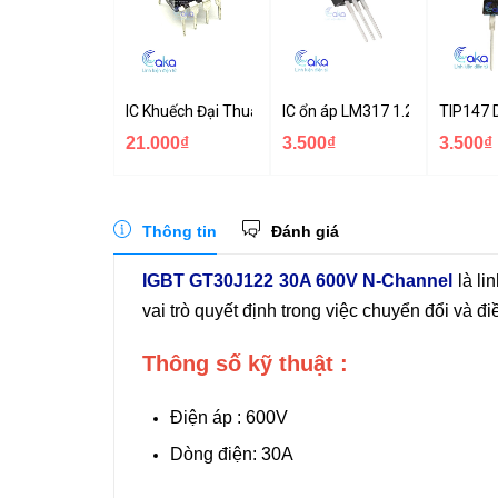
IC Khuếch Đại Thuật Toán LM318
IC ổn áp LM317 1.2-37V TO-22
TIP147 
21.000₫
3.500₫
3.500₫
Thông tin
Đánh giá
IGBT GT30J122 30A 600V N-Channel
là li
vai trò quyết định trong việc chuyển đổi và đi
Thông số kỹ thuật :
Điện áp : 600V
Dòng điện: 30A