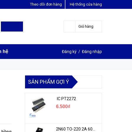
Theo dõi đơn hàng
Hệ thống cửa hàng
LIÊN HỆ ĐẶT HÀNG
Y
0963631012
Giỏ hàng
n hệ
Đăng ký
/
Đăng nhập
SẢN PHẨM GỢI Ý
IC PT2272
6.500₫
2N60 TO-220 2A 600V N-1CH MOSFET
 hồng