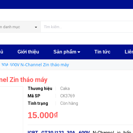
o máy
MUA NGA
n danh mục
hủ
Giới thiệu
Sản phẩm
Tin tức
Liê
 30A 600V N-Channel Zin tháo máy
học tập
el Zin tháo máy
Thương hiệu
Caka
Mã SP
CK3769
Tình trạng
Còn hàng
15.000₫
IGBT GT30J122 30A 600V
N-Channel ic bếp