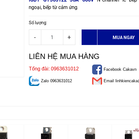
ngoại, bếp từ cảm ứng.
Số lượng:
-
+
MUA NGAY
LIÊN HỆ MUA HÀNG
Tổng đài: 0963631012
Facebook
Cakavn
Zalo
0963631012
Email
linhkiencak