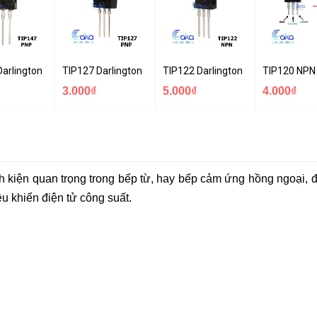
0
Darlington PNP Transistor 10A 100V
TIP127 Darlington PNP Transistor 5A 100V
TIP122 Darlington NPN Transistor
TIP120 NPN 
3.000₫
5.000₫
4.000₫
nh kiện quan trọng trong bếp từ, hay bếp cảm ứng hồng ngoại, 
ều khiển điện tử công suất.