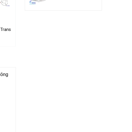
 5A 100V
Transistor 5A 60V
TIP42C PNP Transistor 100V 6A 65W
TIP41C NPN Transistor 100V 6A 65W
3.000₫
3.000₫
đóng