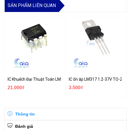
SẢN PHẨM LIÊN QUAN
IC Khuếch Đại Thuật Toán LM318
IC ổn áp LM317 1.2-37V TO-220
21.000₫
3.500₫
Thông tin
Đánh giá