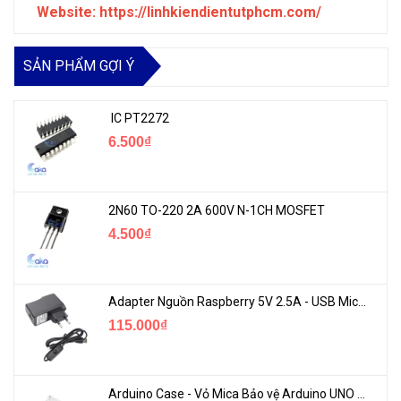
Website: https://linhkiendientutphcm.com/
SẢN PHẨM GỢI Ý
IC PT2272
6.500₫
2N60 TO-220 2A 600V N-1CH MOSFET
4.500₫
Adapter Nguồn Raspberry 5V 2.5A - USB Micro Có Công Tắc
115.000₫
Arduino Case - Vỏ Mica Bảo vệ Arduino UNO R3