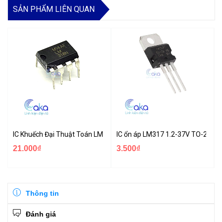
SẢN PHẨM LIÊN QUAN
IC Khuếch Đại Thuật Toán LM318
IC ổn áp LM317 1.2-37V TO-220
21.000₫
3.500₫
Thông tin
Đánh giá