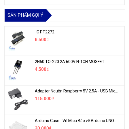
SẢN PHẨM GỢI Ý
IC PT2272
6.500₫
2N60 TO-220 2A 600V N-1CH MOSFET
4.500₫
Adapter Nguồn Raspberry 5V 2.5A - USB Micro Có Công Tắc
115.000₫
Arduino Case - Vỏ Mica Bảo vệ Arduino UNO R3
20.000₫