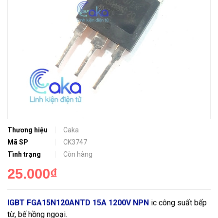
Thương hiệu
Caka
Mã SP
CK3747
Tình trạng
Còn hàng
25.000₫
IGBT FGA15N120ANTD 15A 1200V NPN
ic công suất bếp
từ, bế hồng ngoại.