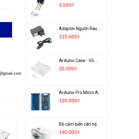
4.500₫
Adapter Nguồn Raspberry 5V 2.5A - USB Micro Có Công Tắc
115.000₫
Arduino Case - Vỏ Mica Bảo vệ Arduino UNO R3
20.000₫
a@gmail.com
Arduino Pro Micro ATmega32U4 USB Mini
120.000₫
Bộ cảm biến cân nặng loadcell 1KG khung mica
140.000₫