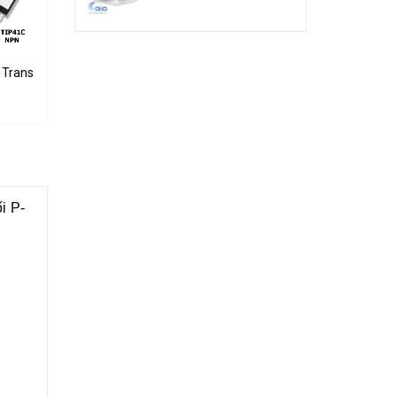
5W
Transistor 100V 6A 65W
Tấm lót cách điện D718 B688 (10c)
Transistor S9018 NPN 0.05A 18V
5.000₫
Liên hệ
i P-