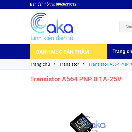
Bạn cần hỗ trợ:
0963631012
Transistor A564 PNP 0.1A-25V
500₫
Giá bán:
Chọ
DANH MỤC SẢN PHẨM
Trang c
Trang chủ
Transistor
Transistor A564 PNP 
Tài liệu 
Transistor A564 PNP 0.1A-25V