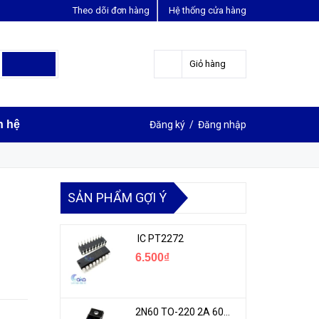
Theo dõi đơn hàng
Hệ thống cửa hàng
LIÊN HỆ ĐẶT HÀNG
Y
0963631012
Giỏ hàng
n hệ
Đăng ký
/
Đăng nhập
SẢN PHẨM GỢI Ý
IC PT2272
6.500₫
2N60 TO-220 2A 600V N-1CH MOSFET