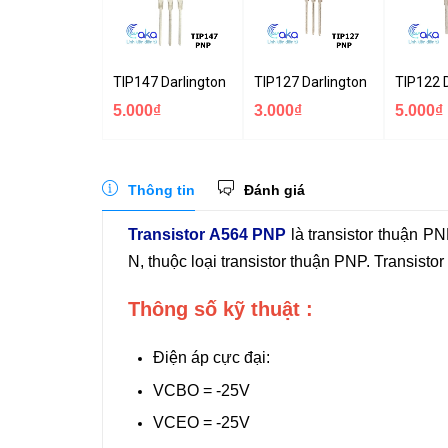
TIP147 Darlington PNP Transistor 10A 100V
TIP127 Darlington PNP Transis
TIP122 
5.000₫
3.000₫
5.000₫
Thông tin
Đánh giá
Transistor A564 PNP
là transistor thuận P
N, thuộc loại transistor thuận PNP. Transistor
Thông số kỹ thuật :
Điện áp cực đại:
VCBO = -25V
VCEO = -25V