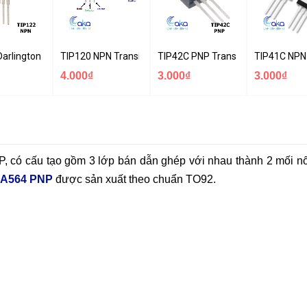
tor 5A 100V
Darlington NPN Transistor 5A 100V
TIP120 NPN Transistor 5A 60V
TIP42C PNP Transistor 100V 6A 6
TIP41C NPN 
4.000₫
3.000₫
3.000₫
NP, có cấu tạo gồm 3 lớp bán dẫn ghép với nhau thành 2 mối nố
A564 PNP
được sản xuất theo chuẩn TO92.