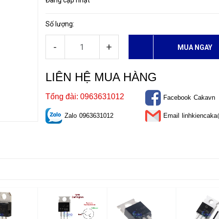
Đang cập nhật
Số lượng:
-
+
MUA NGAY
LIÊN HỆ MUA HÀNG
Tổng đài: 0963631012
Facebook
Cakavn
Zalo
0963631012
Email
linhkiencak