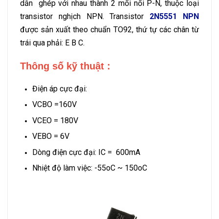
dẫn ghép với nhau thành 2 mối nối P-N, thuộc loại
transistor nghịch NPN. Transistor
2N5551 NPN
được sản xuất theo chuẩn TO92, thứ tự các chân từ
trái qua phải: E B C.
Thông số kỹ thuật :
Điện áp cực đại:
VCBO =160V
VCEO = 180V
VEBO = 6V
Dòng điện cực đại: IC = 600mA
Nhiệt độ làm việc: -55oC ~ 150oC