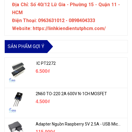
Địa Chỉ: Số 40/12 Lữ Gia - Phường 15 - Quận 11 -
HCM
Điện Thoại: 0963631012 - 0898404333
Website: https://linhkiendientutphcm.com/
SẢN PHẨM GỢI Ý
IC PT2272
6.500₫
2N60 TO-220 2A 600V N-1CH MOSFET
4.500₫
Adapter Nguồn Raspberry 5V 2.5A - USB Micro Có Công Tắc
115.000₫