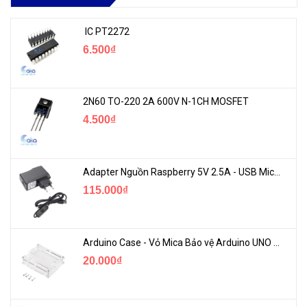
IC PT2272
6.500₫
2N60 TO-220 2A 600V N-1CH MOSFET
4.500₫
Adapter Nguồn Raspberry 5V 2.5A - USB Micro Có Công Tắc
115.000₫
Arduino Case - Vỏ Mica Bảo vệ Arduino UNO R3
20.000₫