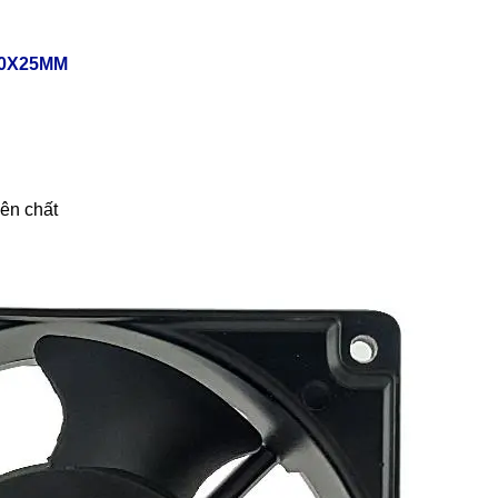
90X25MM
yên chất