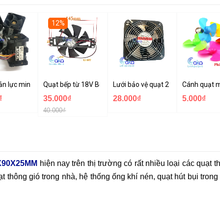
12%
rời
x38mm, Quạt hút tủ điện JANFA
n lực mini 12V siêu khỏe
Quạt bếp từ 18V Bếp hồng ngoại
Lưới bảo vệ quạt 200x200 mm
Cánh quạt m
₫
35.000₫
28.000₫
5.000₫
40.000₫
0X90X25MM
hiện nay trên thị trường có rất nhiều loại các quạt t
ạt thông gió trong nhà, hệ thống ống khí nén, quạt hút bụi trong