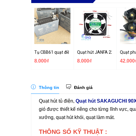
Tụ CBB61 quạt điều hòa 450V 1 - 10uF tụ quạt ngoài t
Quạt hút JANFA 220V 120x120
Quạt phả
8.000₫
8.000₫
42.000
Thông tin
Đánh giá
Quạt hút tủ điện,
Quạt hút SAKAGUCHI 9
gió được thiết kế riêng cho từng lĩnh vực, qu
xưởng, quạt hút khói, quạt làm mát.
THÔNG SỐ KỸ THUẬT :