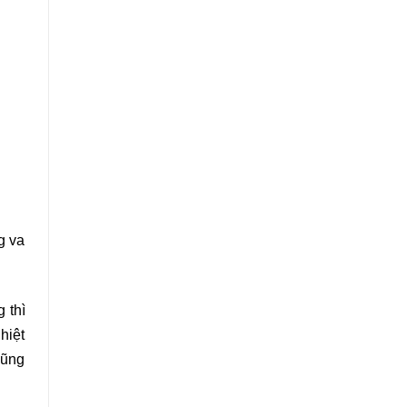
g va
 thì
hiệt
cũng