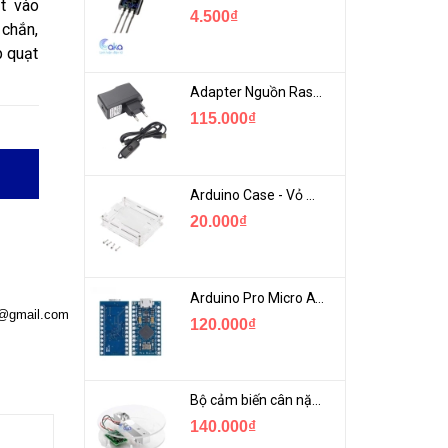
t vào
4.500₫
 chắn,
p quạt
Adapter Nguồn Raspberry 5V 2.5A - USB Micro Có Công Tắc
115.000₫
Arduino Case - Vỏ Mica Bảo vệ Arduino UNO R3
20.000₫
Arduino Pro Micro ATmega32U4 USB Mini
a@gmail.com
120.000₫
Bộ cảm biến cân nặng loadcell 1KG khung mica
140.000₫