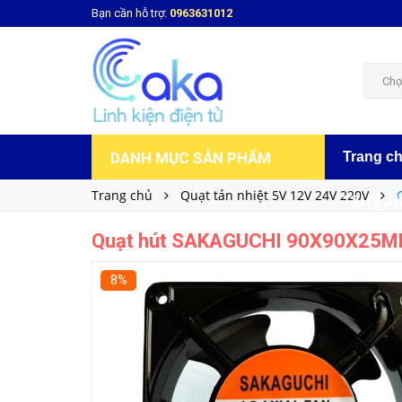
Bạn cần hỗ trợ:
0963631012
Quạt hút SAKAGUCHI 90X90X25MM GH9225
115.000₫
Giá bán:
Chọ
DANH MỤC SẢN PHẨM
Trang c
Trang chủ
Quạt tản nhiệt 5V 12V 24V 220V
Tài liệu 
Quạt hút SAKAGUCHI 90X90X25
8%