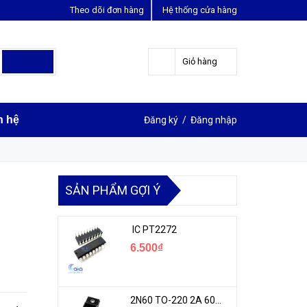
Theo dõi đơn hàng
Hệ thống cửa hàng
LIÊN HỆ ĐẶT HÀNG
Y
0963631012
Giỏ hàng
n hệ
Đăng ký
/
Đăng nhập
SẢN PHẨM GỢI Ý
IC PT2272
6.500₫
2N60 TO-220 2A 600V N-1CH MOSFET