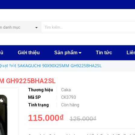
BHA2SL
MUA NGA
n danh mục
hủ
Giới thiệu
Sản phẩm
Tin tức
Liê
Quạt hút SAKAGUCHI 90X90X25MM GH9225BHA2SL
học tập
MM GH9225BHA2SL
Thương hiệu
Caka
Mã SP
CK3793
Tình trạng
Còn hàng
115.000₫
125.000₫