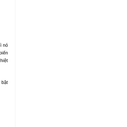
hì nó
biến
hiệt
 bật