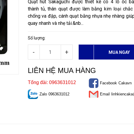
Quạt hút Sakaguchi được thiết kế có 4 lỗ ốc bắ
thành tủ, thân quạt được làm bằng kim loại chắc
chống va đập, cánh quạt bằng nhựa nhẹ nhàng giú
quay nhanh và nhẹ tải.&nb...
Số lượng:
-
+
MUA NGAY
LIÊN HỆ MUA HÀNG
Tổng đài: 0963631012
Facebook
Cakavn
Zalo
0963631012
Email
linhkiencak