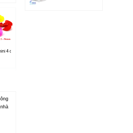
ini 4 cánh trục 2mm
Cánh quạt mini 2 cánh trục 2 mm
Quạt tản nhiệt 5V 40x40x10 mm
12.000₫
25.000₫
hông
 nhà