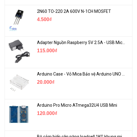
2N60 TO-220 2A 600V N-1CH MOSFET
4.500₫
Adapter Nguồn Raspberry 5V 2.5A - USB Micro Có Công Tắc
115.000₫
Arduino Case - Vỏ Mica Bảo vệ Arduino UNO R3
20.000₫
Arduino Pro Micro ATmega32U4 USB Mini
120.000₫
Bộ cảm biến cân nặng loadcell 1KG khung mica