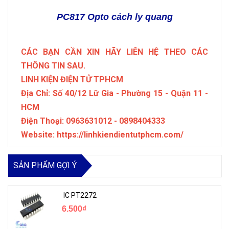
PC817 Opto cách ly quang
CÁC BẠN CẦN XIN HÃY LIÊN HỆ THEO CÁC
THÔNG TIN SAU.
LINH KIỆN ĐIỆN TỬ TPHCM
Địa Chỉ: Số 40/12 Lữ Gia - Phường 15 - Quận 11 -
HCM
Điện Thoại: 0963631012 - 0898404333
Website: https://linhkiendientutphcm.com/
SẢN PHẨM GỢI Ý
IC PT2272
6.500₫