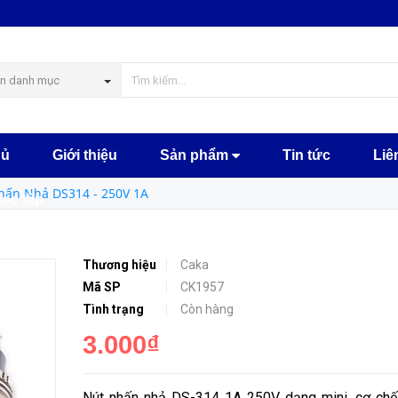
MUA NGA
n danh mục
hủ
Giới thiệu
Sản phẩm
Tin tức
Liê
hấn Nhả DS314 - 250V 1A
học tập
Thương hiệu
Caka
Mã SP
CK1957
Tình trạng
Còn hàng
3.000₫
Nút nhấn nhả DS-314 1A 250V dạng mini, cơ chế