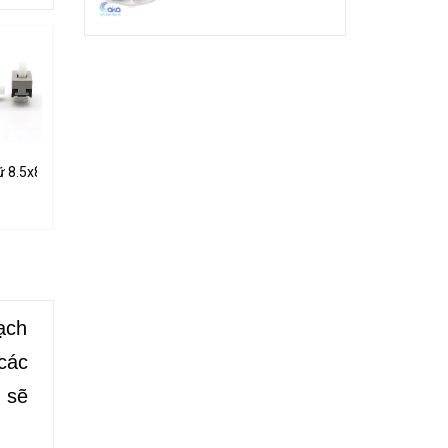
7 5 Chân
ữ 8.5x8.5mm 6 Chân
Nút Nhấn Giữ 7x7mm 6 Chân
Công Tắc Bập Bênh 4 Chân KCD4 250
1.000₫
7.000₫
ạch
các
 sẽ