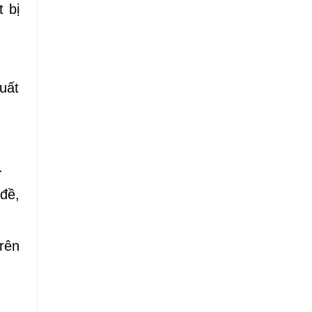
 bị
uất
.
.
đề,
rên