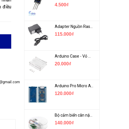
4.500₫
h điều
Adapter Nguồn Raspberry 5V 2.5A - USB Micro Có Công Tắc
115.000₫
Arduino Case - Vỏ Mica Bảo vệ Arduino UNO R3
20.000₫
a@gmail.com
Arduino Pro Micro ATmega32U4 USB Mini
120.000₫
Bộ cảm biến cân nặng loadcell 1KG khung mica
140.000₫