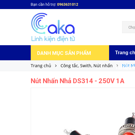
Bạn cần hỗ trợ:
0963631012
Nút Nhấn Nhả DS314 - 250V 1A
3.000₫
Giá bán:
Chọ
DANH MỤC SẢN PHẨM
Trang c
Trang chủ
Công tắc, Swith, Nút nhấn
Nút N
Tài liệu 
Nút Nhấn Nhả DS314 - 250V 1A