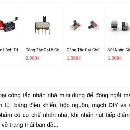
8108 5A 250V
8-11ZS 22mm
c Hành Trình V-156-1C25 15A Có Thanh Đè
Công Tắc Gạt 5 Chân SS12F44 Chân Thẳng
Công Tắc Gạt Chân Cong SK-12D0
Nút Nhấn Gi
2.000₫
1.500₫
1.000₫
oại công tắc nhấn nhả mini dùng để đóng ngắt m
iện tử, bảng điều khiển, hộp nguồn, mạch DIY và 
phẩm có cơ chế nhấn nhả, khi nhấn nút tiếp điểm
ở về trạng thái ban đầu.