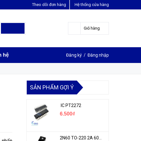
Theo dõi đơn hàng
Hệ thống cửa hàng
LIÊN HỆ ĐẶT HÀNG
Y
0963631012
Giỏ hàng
n hệ
Đăng ký
/
Đăng nhập
SẢN PHẨM GỢI Ý
IC PT2272
6.500₫
2N60 TO-220 2A 600V N-1CH MOSFET
 nhấn