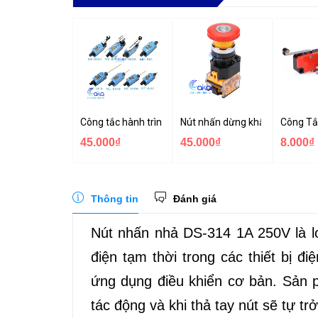
Công tắc hành trình ME-9101 ME-8107 ME-8104 ME-
Nút nhấn dừng khẩn cấp LA3
Công Tắ
45.000₫
45.000₫
8.000₫
Thông tin
Đánh giá
Nút nhấn nhả DS-314 1A 250V là l
điện tạm thời trong các thiết bị đ
ứng dụng điều khiển cơ bản. Sản 
tác động và khi thả tay nút sẽ tự tr