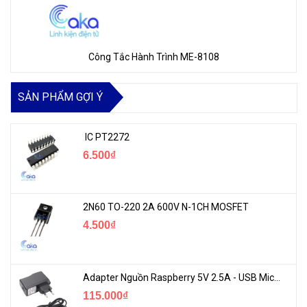
Công Tắc Hành Trình ME-8108
SẢN PHẨM GỢI Ý
IC PT2272
6.500₫
2N60 TO-220 2A 600V N-1CH MOSFET
4.500₫
Adapter Nguồn Raspberry 5V 2.5A - USB Micro Có Công Tắc
115.000₫