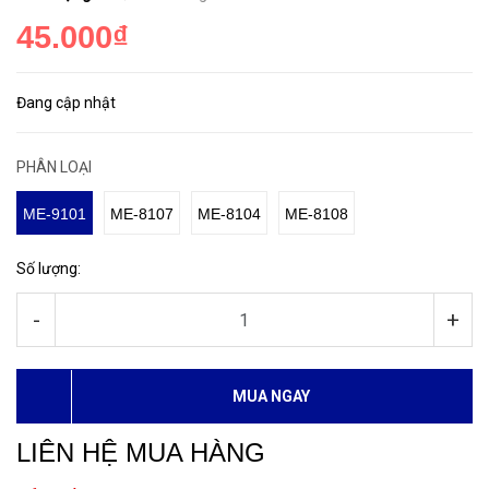
45.000₫
Đang cập nhật
PHÂN LOẠI
ME-9101
ME-8107
ME-8104
ME-8108
Số lượng:
-
+
MUA NGAY
LIÊN HỆ MUA HÀNG