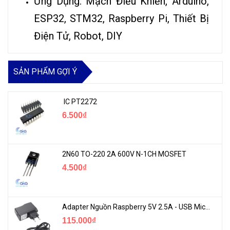
Ứng Dụng: Mạch Điều Khiển, Arduino,
ESP32, STM32, Raspberry
Pi, Thiết Bị
Điện Tử, Robot, DIY
SẢN PHẨM GỢI Ý
IC PT2272
6.500₫
2N60 TO-220 2A 600V N-1CH MOSFET
4.500₫
Adapter Nguồn Raspberry 5V 2.5A - USB Micro Có Công Tắc
115.000₫