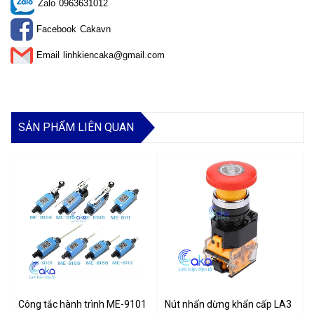
Zalo
0963631012
Facebook
Cakavn
Email
linhkiencaka@gmail.com
SẢN PHẨM LIÊN QUAN
Công tắc hành trình ME-9101 ME-8107 ME-8104 ME-8108 5A 250V
Nút nhấn dừng khẩn cấp LA38-