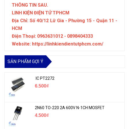
THÔNG TIN SAU.
LINH KIỆN ĐIỆN TỬ TPHCM
Địa Chỉ: Số 40/12 Lữ Gia - Phường 15 - Quận 11 -
HCM
Điện Thoại: 0963631012 - 0898404333
Website: https://linhkiendientutphcm.com/
SẢN PHẨM GỢI Ý
IC PT2272
6.500₫
2N60 TO-220 2A 600V N-1CH MOSFET
4.500₫