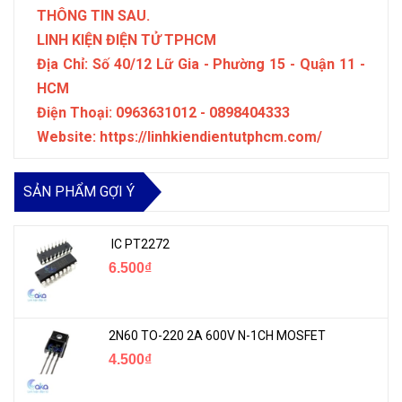
THÔNG TIN SAU.
LINH KIỆN ĐIỆN TỬ TPHCM
Địa Chỉ: Số 40/12 Lữ Gia - Phường 15 - Quận 11 -
HCM
Điện Thoại: 0963631012 - 0898404333
Website: https://linhkiendientutphcm.com/
SẢN PHẨM GỢI Ý
IC PT2272
6.500₫
2N60 TO-220 2A 600V N-1CH MOSFET
4.500₫