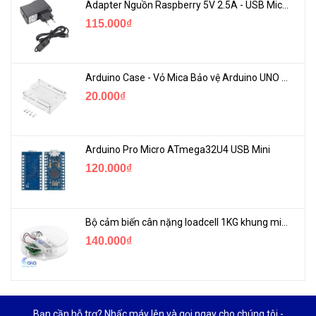
Adapter Nguồn Raspberry 5V 2.5A - USB Micro Có Công Tắc
115.000₫
Arduino Case - Vỏ Mica Bảo vệ Arduino UNO R3
20.000₫
Arduino Pro Micro ATmega32U4 USB Mini
120.000₫
Bộ cảm biến cân nặng loadcell 1KG khung mica
140.000₫
Bạn cần hỗ trợ? Nhấc máy lên và gọi ngay cho chúng tôi -