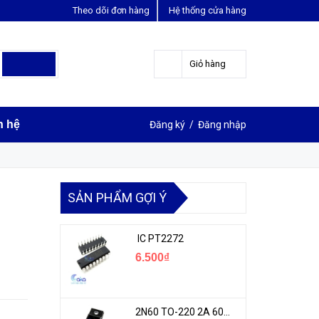
Theo dõi đơn hàng
Hệ thống cửa hàng
LIÊN HỆ ĐẶT HÀNG
Y
0963631012
Giỏ hàng
n hệ
Đăng ký
/
Đăng nhập
SẢN PHẨM GỢI Ý
IC PT2272
6.500₫
2N60 TO-220 2A 600V N-1CH MOSFET