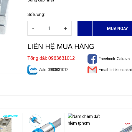
Đang cập nhật
Số lượng:
-
+
MUA NGAY
LIÊN HỆ MUA HÀNG
Tổng đài: 0963631012
Facebook
Cakavn
Zalo
0963631012
Email
linhkiencak