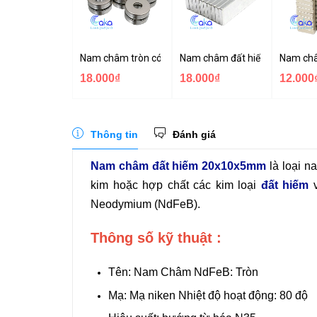
Nam châm tròn có lỗ NdFeB
Nam châm đất hiếm 40x10x
Nam ch
18.000₫
18.000₫
12.000
Thông tin
Đánh giá
Nam châm đất hiếm 20x10x5mm
là loại n
kim hoặc hợp chất các kim loại
đất hiếm
v
Neodymium (NdFeB).
Thông số kỹ thuật :
Tên: Nam Châm NdFeB: Tròn
Mạ: Mạ niken Nhiệt độ hoạt động: 80 độ