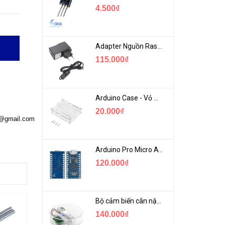
4.500₫
Adapter Nguồn Raspberry 5V 2.5A - USB Micro Có Công Tắc
115.000₫
Arduino Case - Vỏ Mica Bảo vệ Arduino UNO R3
20.000₫
a@gmail.com
Arduino Pro Micro ATmega32U4 USB Mini
120.000₫
Bộ cảm biến cân nặng loadcell 1KG khung mica
140.000₫