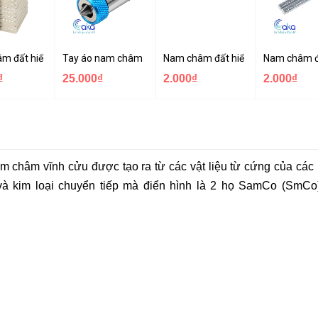
5mm
âm đất hiếm 20x10x3mm
Tay áo nam châm giữ vít
Nam châm đất hiếm tphcm
Nam châm 
₫
25.000₫
2.000₫
2.000₫
am châm vĩnh cửu được tạo ra từ các vật liệu từ cứng của các
à kim loại chuyển tiếp mà điển hình là 2 họ SamCo (SmCo