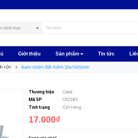
MUA NGA
n danh mục
hủ
Giới thiệu
Sản phẩm
Tin tức
Liê
h cửu
Nam châm đất hiếm 20x10x5mm
học tập
Thương hiệu
Caka
Mã SP
CK2583
Tình trạng
Còn hàng
17.000₫