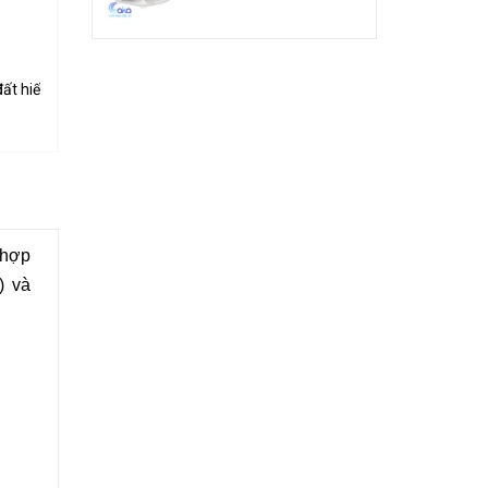
đất hiếm 5x2mm
Nam châm đất hiếm 20x10x2mm
9.000₫
 hợp
) và