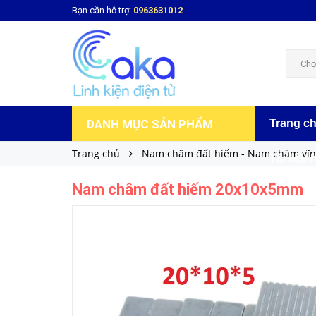
Bạn cần hỗ trợ:
0963631012
Nam châm đất hiếm 20x10x5mm
17.000₫
Giá bán:
Chọ
DANH MỤC SẢN PHẨM
Trang c
Trang chủ
Nam châm đất hiếm - Nam châm vĩn
Tài liệu 
Nam châm đất hiếm 20x10x5mm