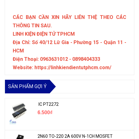
CÁC BẠN CẦN XIN HÃY LIÊN THỆ THEO CÁC
THÔNG TIN SAU.
LINH KIỆN ĐIỆN TỬ TPHCM
Địa Chỉ: Số 40/12 Lữ Gia - Phường 15 - Quận 11 -
HCM
Điện Thoại: 0963631012 - 0898404333
Website: https://linhkiendientutphcm.com/
SẢN PHẨM GỢI Ý
IC PT2272
6.500₫
2N60 TO-220 2A 600V N-1CH MOSFET