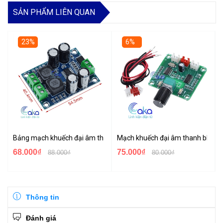
SẢN PHẨM LIÊN QUAN
23%
6%
Bảng mạch khuếch đại âm thanh kỹ thuật số mini XH-M311 60W T
Mạch khuếch đại âm thanh bluet
68.000₫
75.000₫
88.000₫
80.000₫
Thông tin
Đánh giá