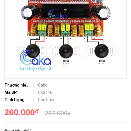
Thương hiệu
Caka
Mã SP
CK3446
Tình trạng
Còn hàng
260.000₫
297.000₫
Đang cập nhật