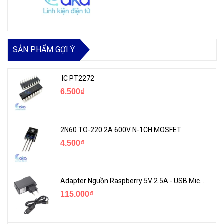
SẢN PHẨM GỢI Ý
IC PT2272
6.500₫
2N60 TO-220 2A 600V N-1CH MOSFET
4.500₫
Adapter Nguồn Raspberry 5V 2.5A - USB Micro Có Công Tắc
115.000₫