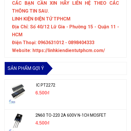
CÁC BẠN CẦN XIN HÃY LIÊN HỆ THEO CÁC
THÔNG TIN SAU.
LINH KIỆN ĐIỆN TỬ TPHCM
Địa Chỉ: Số 40/12 Lữ Gia - Phường 15 - Quận 11 -
HCM
Điện Thoại: 0963631012 - 0898404333
Website: https://linhkiendientutphcm.com/
SẢN PHẨM GỢI Ý
IC PT2272
6.500₫
2N60 TO-220 2A 600V N-1CH MOSFET
4.500₫