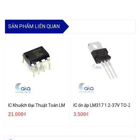
SẢN PHẨM LIÊN QUAN
IC Khuếch Đại Thuật Toán LM318
IC ổn áp LM317 1.2-37V TO-220
21.000₫
3.500₫