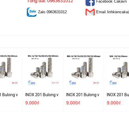
Tổng đài: 0963631012
Facebook
Cakavn
Zalo
0963631012
Email
linhkiencak
 đầu trụ M3x5/10/16/25/30/40mm thép không gỉ
1 Bulong vít lục giác đầu trụ M4x6/10/16/20/25/30/40mm thép không g
INOX 201 Bulong vít lục giác đầu trụ M5x6/10/16/20/25
INOX 201 Bulong vít lục giác đầu
INOX 201 Bu
9.000₫
9.000₫
9.000₫