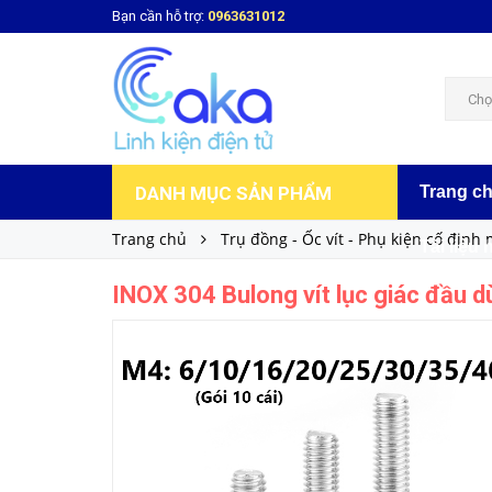
Bạn cần hỗ trợ:
0963631012
9.000₫
Giá bán:
Chọ
DANH MỤC SẢN PHẨM
Trang c
Trang chủ
Trụ đồng - Ốc vít - Phụ kiện cố định
Tài liệu 
INOX 304 Bulong vít lục giác đầu