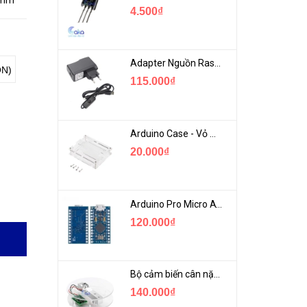
0mm
4.500₫
Adapter Nguồn Raspberry 5V 2.5A - USB Micro Có Công Tắc
ON)
115.000₫
Arduino Case - Vỏ Mica Bảo vệ Arduino UNO R3
20.000₫
Arduino Pro Micro ATmega32U4 USB Mini
120.000₫
Bộ cảm biến cân nặng loadcell 1KG khung mica
140.000₫