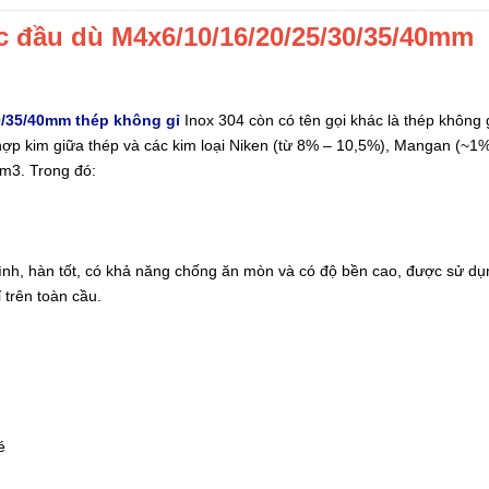
ác đầu dù M4x6/10/16/20/25/30/35/40mm
30/35/40mm thép không gỉ
Inox 304 còn có tên gọi khác là thép không 
 hợp kim giữa thép và các kim loại Niken (từ 8% – 10,5%), Mangan (~1%
cm3. Trong đó:
ình, hàn tốt, có khả năng chống ăn mòn và có độ bền cao, được sử dụ
trên toàn cầu.
é