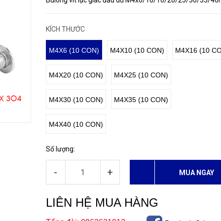
Bulong vít lục giác đầu dù M4x6/10/16/20/25/30/35/4
KÍCH THƯỚC
M4X6 (10 CON)
M4X10 (10 CON)
M4X16 (10 C
M4X20 (10 CON)
M4X25 (10 CON)
M4X30 (10 CON)
M4X35 (10 CON)
M4X40 (10 CON)
Số lượng:
-
+
MUA NGAY
LIÊN HỆ MUA HÀNG