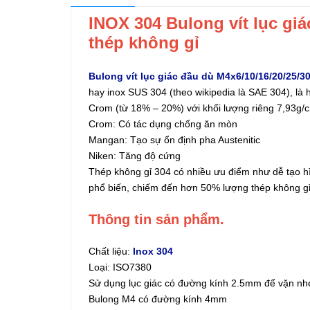
INOX 304 Bulong vít lục gi
thép không gỉ
Bulong vít lục giác đầu dù M4x6/10/16/20/25/
hay inox SUS 304 (theo wikipedia là SAE 304), là
Crom (từ 18% – 20%) với khối lượng riêng 7,93g/
Crom: Có tác dụng chống ăn mòn
Mangan: Tạo sự ổn định pha Austenitic
Niken: Tăng độ cứng
Thép không gỉ 304 có nhiều ưu điểm như dễ tạo h
phổ biến, chiếm đến hơn 50% lượng thép không gỉ 
Thông tin sản phẩm.
Chất liệu:
Inox 304
Loại: ISO7380
Sử dụng lục giác có đường kính 2.5mm để vặn nh
Bulong M4 có đường kính 4mm