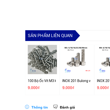
SẢN PHẨM LIÊN QUAN
100 Bộ Ốc Vít M3 kích thước tùy chọn
INOX 201 Bulong vít lục giác
INOX 20
9.000₫
9.000₫
9.000₫
Thông tin
Đánh giá