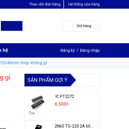
Theo dõi đơn hàng
Hệ thống cửa hàng
LIÊN HỆ ĐẶT HÀNG
0963631012
Giỏ hàng
n hệ
Đăng ký
/
Đăng nhập
0/35/40mm thép không gỉ
g gỉ
SẢN PHẨM GỢI Ý
IC PT2272
6.500₫
2N60 TO-220 2A 600V N-1CH MOSFET