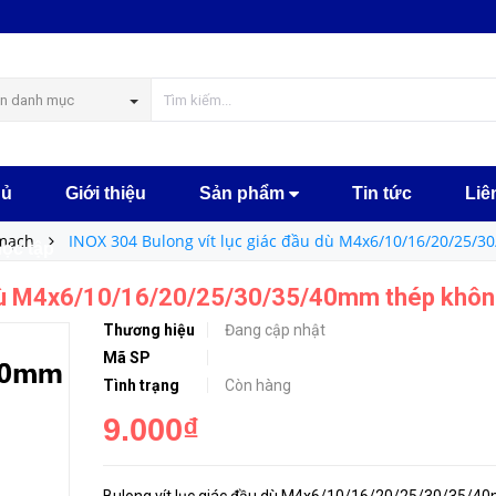
INOX 304 Bulong vít lục giác đầu dù M4x6/10/16/20/25/30/35/40mm thép không gỉ
MUA NGAY
n danh mục
hủ
Giới thiệu
Sản phẩm
Tin tức
Liê
 mạch
INOX 304 Bulong vít lục giác đầu dù M4x6/10/16/20/25/3
học tập
 dù M4x6/10/16/20/25/30/35/40mm thép khôn
Thương hiệu
Đang cập nhật
Mã SP
Tình trạng
Còn hàng
9.000₫