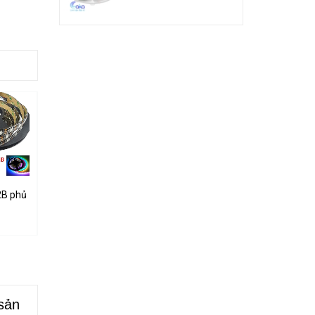
 Tự Ráp
B phủ keo Epoxy
Dimmer Led 12-24V 30A
Đèn Led pháo hoa, đèn trang trí
92.000₫
10.000₫
sản