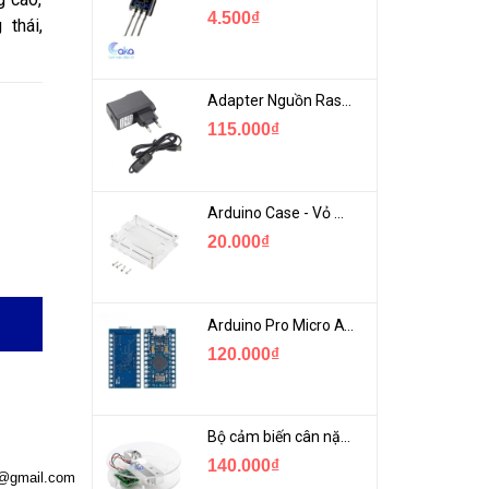
4.500₫
thái,
Adapter Nguồn Raspberry 5V 2.5A - USB Micro Có Công Tắc
115.000₫
Arduino Case - Vỏ Mica Bảo vệ Arduino UNO R3
20.000₫
Arduino Pro Micro ATmega32U4 USB Mini
120.000₫
Bộ cảm biến cân nặng loadcell 1KG khung mica
140.000₫
a@gmail.com