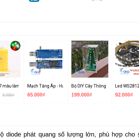
g nước, chỉnh app hiệu ứng chạy đuổi, cảm nhạc
ULL MÀU NHÁY THEO NHẠC ĐIỀU KHIỂN QUA APP MOBILE BLUETOOTH
 7 màu làm đèn trung thu
Mạch Tăng Áp - Hạ áp USB Hiển Thị Led
Bộ DIY Cây Thông Noel Led 7 Màu
Led WS2812
65.000₫
199.000₫
92.000₫
8.000₫
ộ diode phát quang số lượng lớn, phù hợp cho 