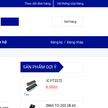
Theo dõi đơn hàng
Hệ thống cửa hàng
LIÊN HỆ ĐẶT HÀNG
0963631012
Giỏ hàng
n hệ
Đăng ký
/
Đăng nhập
SẢN PHẨM GỢI Ý
IC PT2272
6.500₫
2N60 TO-220 2A 600V N-1CH MOSFET
 cao,