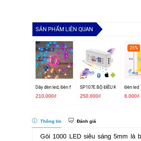
SẢN PHẨM LIÊN QUAN
25%
Dây đèn led, Đèn fairy light giọt lệ dây dài 10M chốn
SP107E BỘ ĐIỀU KHIỂN LED F
Đèn led
210.000₫
250.000₫
6.000₫
Thông tin
Đánh giá
Gói 1000 LED siêu sáng 5mm là b