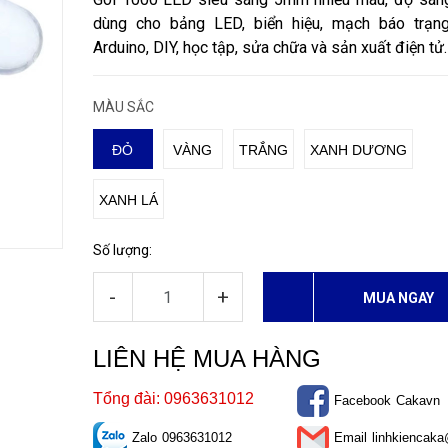
dùng cho bảng LED, biển hiệu, mạch báo trạng 
Arduino, DIY, học tập, sửa chữa và sản xuất điện tử.
MÀU SẮC
ĐỎ
VÀNG
TRẮNG
XANH DƯƠNG
XANH LÁ
Số lượng:
-
+
MUA NGAY
LIÊN HỆ MUA HÀNG
Tổng đài: 0963631012
Facebook
Cakavn
Zalo
0963631012
Email
linhkiencak