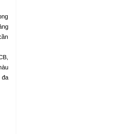
ong
ảng
cần
CB,
màu
 đa