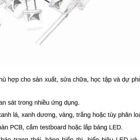
ù hợp cho sản xuất, sửa chữa, học tập và dự ph
an sát trong nhiều ứng dụng.
anh lá, xanh dương, vàng, trắng hoặc tùy phân loạ
hàn PCB, cắm testboard hoặc lắp bảng LED.
áo trạng thái, bảng hiển thị, biển hiệu LED và