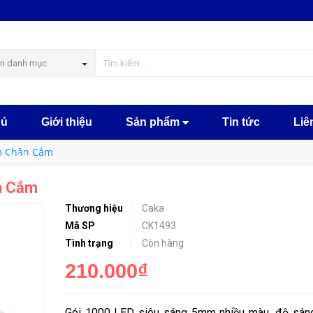
MUA NGAY
n danh mục
hủ
Giới thiệu
Sản phẩm
Tin tức
Liê
m Chân Cắm
học tập
n Cắm
Thương hiệu
Caka
Mã SP
CK1493
Tình trạng
Còn hàng
210.000₫
Gói 1000 LED siêu sáng 5mm nhiều màu, độ sáng