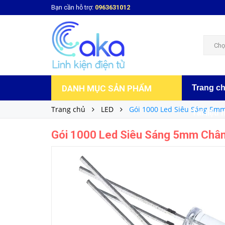
Bạn cần hỗ trợ:
0963631012
Gói 1000 Led Siêu Sáng 5mm Chân Cắm
210.000₫
Giá bán:
Chọ
DANH MỤC SẢN PHẨM
Trang c
Trang chủ
LED
Gói 1000 Led Siêu Sáng 5m
Tài liệu 
Gói 1000 Led Siêu Sáng 5mm Châ