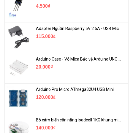
4.500₫
Adapter Nguồn Raspberry 5V 2.5A - USB Micro Có Công Tắc
115.000₫
Arduino Case - Vỏ Mica Bảo vệ Arduino UNO R3
20.000₫
Arduino Pro Micro ATmega32U4 USB Mini
120.000₫
Bộ cảm biến cân nặng loadcell 1KG khung mica
140.000₫