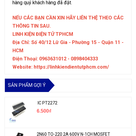
hàng quý khách hàng đã đặt.
NẾU CÁC BẠN CẦN XIN HÃY LIÊN THỆ THEO CÁC
THÔNG TIN SAU.
LINH KIỆN ĐIỆN TỬ TPHCM
Địa Chỉ: Số 40/12 Lữ Gia - Phường 15 - Quận 11 -
HCM
Điện Thoại: 0963631012 - 0898404333
Website: https://linhkiendientutphcm.com/
SẢN PHẨM GỢI Ý
IC PT2272
6.500₫
2N60 TO-220 2A 600V N-1CH MOSFET