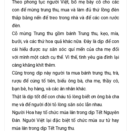
Theo phong tục người Việt, bố mẹ bày cỗ cho các
con để mừng trung thu, mua và làm đủ thứ lồng đèn
thắp bằng nến để treo trong nhà và để các con rước
đèn.
Cỗ mừng Trung thu gồm bánh Trung thu, kẹo, mía,
bưởi, và các thứ hoa quả khác nữa. Đây là dịp để con
cái hiểu được sự săn sóc quí mến của cha mẹ đối
với mình một cách cụ thể. Vì thế, tình yêu gia đình lại
càng khăng khít thêm.
Cũng trong dịp này người ta mua bánh trung thu, trà,
rượu để cúng tổ tiên, biếu ông bà, cha mẹ, thầy cô,
bạn bè, họ hàng, và các ân nhân khác.
Thật là dịp tốt để con cháu tỏ lòng biết ơn ông bà cha
mẹ và để người đời tỏ lòng săn sóc lẫn nhau.
Người Hoa hay tổ chức múa lân trong dịp Tết Nguyên
Đán. Người Việt lại đặc biệt tổ chức múa sư tử hay
múa lân trong dịp Tết Trung thu.