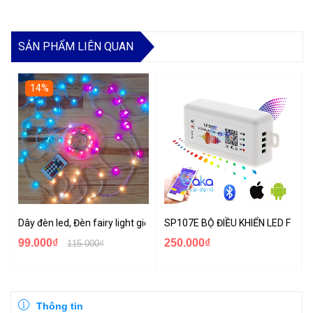
SẢN PHẨM LIÊN QUAN
14%
Dây đèn led, Đèn fairy light giọt lệ dây dài 10M chống nước, chỉnh 
SP107E BỘ ĐIỀU KHIỂN LED FUL
99.000₫
250.000₫
115.000₫
Thông tin