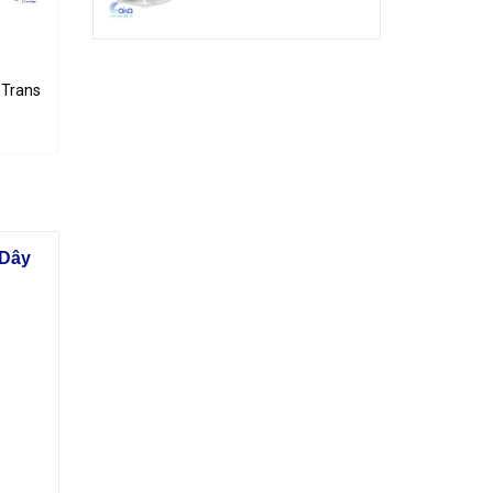
 5A 100V
Transistor 5A 60V
TIP42C PNP Transistor 100V 6A 65W
TIP41C NPN Transistor 100V 6A 65W
3.000₫
3.000₫
Dây