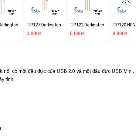
0
Darlington PNP Transistor 10A 100V
TIP127 Darlington PNP Transistor 5A 100V
TIP122 Darlington NPN Transistor
TIP120 NPN 
3.000₫
5.000₫
4.000₫
́t nối có một đầu đực của USB 2.0 và một đầu đực USB Mini.
y tính.
u