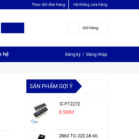
Theo dõi đơn hàng
Hệ thống cửa hàng
LIÊN HỆ ĐẶT HÀNG
Y
0963631012
Giỏ hàng
n hệ
Đăng ký
/
Đăng nhập
SẢN PHẨM GỢI Ý
IC PT2272
6.500₫
2N60 TO-220 2A 600V N-1CH MOSFET