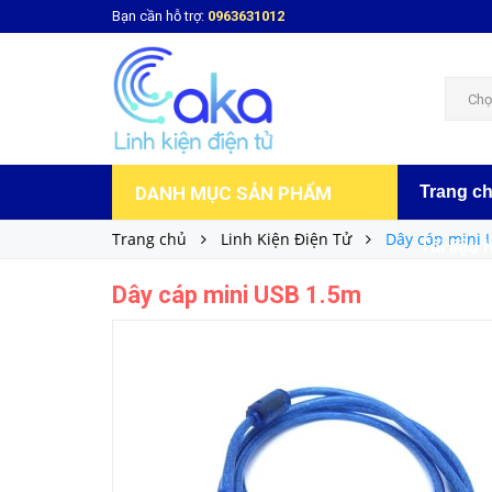
Bạn cần hỗ trợ:
0963631012
Dây cáp mini USB 1.5m
38.000₫
Giá bán:
Chọ
DANH MỤC SẢN PHẨM
Trang c
Trang chủ
Linh Kiện Điện Tử
Dây cáp mini 
Tài liệu 
Dây cáp mini USB 1.5m