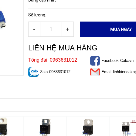
Đang cập nhật
Số lượng:
-
+
MUA NGAY
LIÊN HỆ MUA HÀNG
Tổng đài: 0963631012
Facebook
Cakavn
Zalo
0963631012
Email
linhkiencak