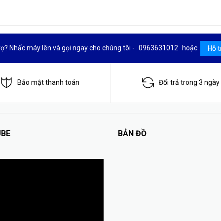
rợ? Nhấc máy lên và gọi ngay cho chúng tôi -
0963631012
hoặc
Hỗ t
Bảo mật thanh toán
Đổi trả trong 3 ngày
BE
BẢN ĐỒ