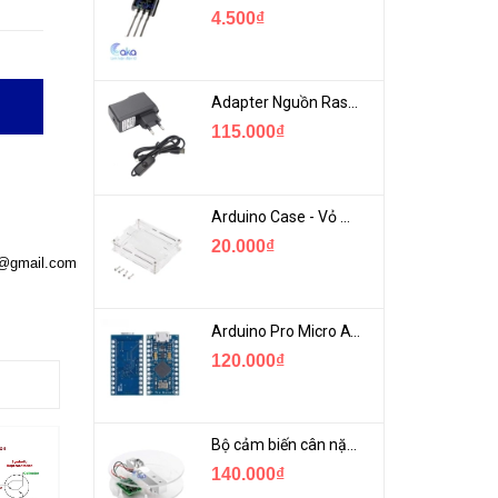
4.500₫
Adapter Nguồn Raspberry 5V 2.5A - USB Micro Có Công Tắc
115.000₫
Arduino Case - Vỏ Mica Bảo vệ Arduino UNO R3
20.000₫
a@gmail.com
Arduino Pro Micro ATmega32U4 USB Mini
120.000₫
Bộ cảm biến cân nặng loadcell 1KG khung mica
140.000₫