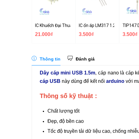
IC Khuếch Đại Thuật Toán LM318
IC ổn áp LM317 1.2-37V TO-22
TIP147 
21.000₫
3.500₫
3.500₫
Thông tin
Đánh giá
Dây cáp mini USB 1.5m
, cáp nano là cáp kê
cáp USB
này dùng để kết nối
arduino
với má
Thông số kỹ thuật :
Chất lượng tốt
Đẹp, độ bền cao
Tốc độ truyền tải dữ liệu cao, chống nhiễ