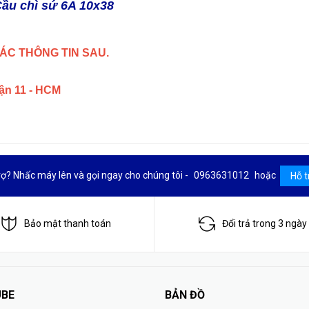
ầu chì sứ 6A 10x38
ÁC THÔNG TIN SAU.
uận 11 - HCM
rợ? Nhấc máy lên và gọi ngay cho chúng tôi -
0963631012
hoặc
Hỗ t
Bảo mật thanh toán
Đổi trả trong 3 ngày
BE
BẢN ĐỒ