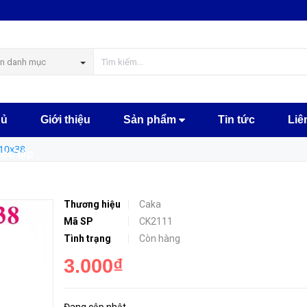
MUA NGAY
n danh mục
hủ
Giới thiệu
Sản phẩm
Tin tức
Liê
 10x38
học tập
Thương hiệu
Caka
Mã SP
CK2111
Tình trạng
Còn hàng
3.000₫