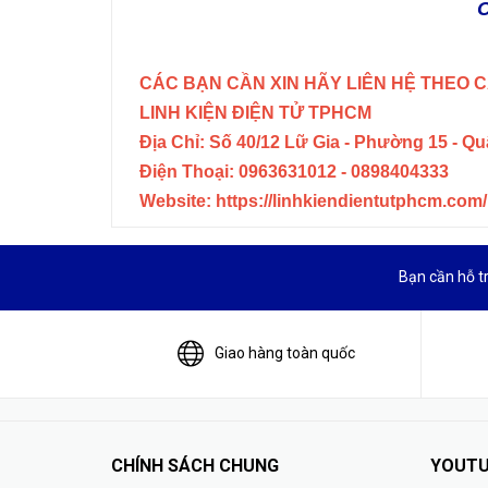
C
CÁC BẠN CẦN XIN HÃY LIÊN HỆ THEO C
LINH KIỆN ĐIỆN TỬ TPHCM
Địa Chỉ: Số 40/12 Lữ Gia - Phường 15 - Q
Điện Thoại: 0963631012 - 0898404333
Website: https://linhkiendientutphcm.com/
Bạn cần hỗ t
Giao hàng toàn quốc
CHÍNH SÁCH CHUNG
YOUTU