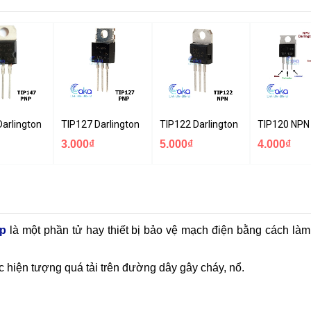
0
Darlington PNP Transistor 10A 100V
TIP127 Darlington PNP Transistor 5A 100V
TIP122 Darlington NPN Transistor
TIP120 NPN 
3.000₫
5.000₫
4.000₫
ệp
là một phần tử hay thiết bị bảo vệ mạch điện bằng cách làm
hiện tượng quá tải trên đường dây gây cháy, nổ.