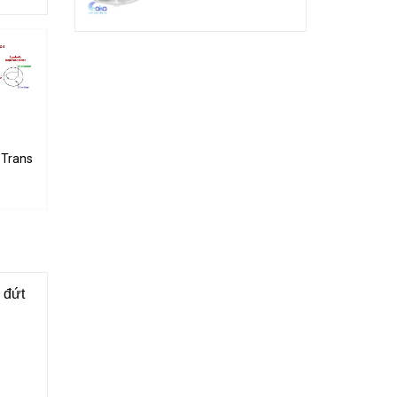
 5A 100V
Transistor 5A 60V
TIP42C PNP Transistor 100V 6A 65W
TIP41C NPN Transistor 100V 6A 65W
3.000₫
3.000₫
 đứt