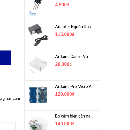
4.500₫
Adapter Nguồn Raspberry 5V 2.5A - USB Micro Có Công Tắc
115.000₫
Arduino Case - Vỏ Mica Bảo vệ Arduino UNO R3
20.000₫
Arduino Pro Micro ATmega32U4 USB Mini
120.000₫
a@gmail.com
Bộ cảm biến cân nặng loadcell 1KG khung mica
140.000₫