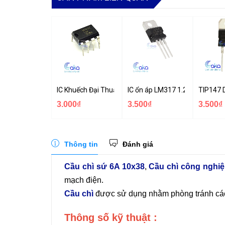
IC Khuếch Đại Thuật Toán LM318
IC ổn áp LM317 1.2-37V TO-22
TIP147 
3.000₫
3.500₫
3.500₫
Thông tin
Đánh giá
Cầu chì sứ 6A 10x38
,
Cầu chì công nghi
mạch điện.
Cầu chì
được sử dụng nhằm phòng tránh các 
Thông số kỹ thuật :