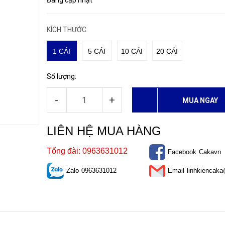
Đang cập nhật
KÍCH THƯỚC
1 CÁI
5 CÁI
10 CÁI
20 CÁI
Số lượng:
-
+
MUA NGAY
LIÊN HỆ MUA HÀNG
Tổng đài: 0963631012
Facebook
Cakavn
Zalo
0963631012
Email
linhkiencak