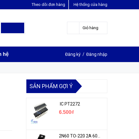
Theo dõi đơn hàng
Hệ thống cửa hàng
LIÊN HỆ ĐẶT HÀNG
0963631012
Giỏ hàng
n hệ
Đăng ký
/
Đăng nhập
SẢN PHẨM GỢI Ý
IC PT2272
6.500₫
2N60 TO-220 2A 600V N-1CH MOSFET