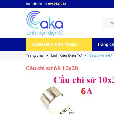
Bạn cần hỗ trợ:
0963631012
Cầu chì sứ 6A 10x38
3.000₫
Giá bán:
Chọ
DANH MỤC SẢN PHẨM
Trang c
Trang chủ
Linh Kiện Điện Tử
Cầu chì sứ 6A
Tài liệu 
Cầu chì sứ 6A 10x38