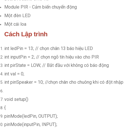
Module PIR - Cảm biến chuyển động
Một đèn LED
Một cái loa
Cách Lập trình
int ledPin = 13; // chọn chân 13 báo hiệu LED
int inputPin = 2; // chọn ngõ tín hiệu vào cho PIR
int pirState = LOW; // Bắt đầu với không có báo động
int val = 0;
int pinSpeaker = 10; //chọn chân cho chuông khi có đột nhập
void setup()
{
pinMode(ledPin, OUTPUT);
pinMode(inputPin, INPUT);