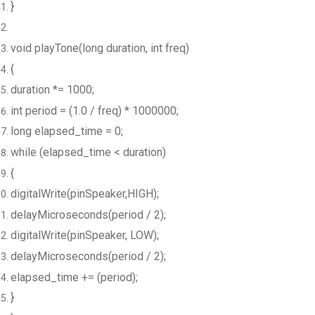
}
void playTone(long duration, int freq)
{
duration *= 1000;
int period = (1.0 / freq) * 1000000;
long elapsed_time = 0;
while (elapsed_time < duration)
{
digitalWrite(pinSpeaker,HIGH);
delayMicroseconds(period / 2);
digitalWrite(pinSpeaker, LOW);
delayMicroseconds(period / 2);
elapsed_time += (period);
}