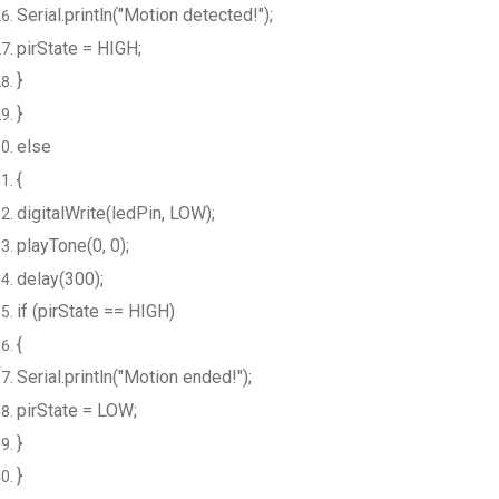
Serial.println("Motion detected!");
pirState = HIGH;
}
}
else
{
digitalWrite(ledPin, LOW);
playTone(0, 0);
delay(300);
if (pirState == HIGH)
{
Serial.println("Motion ended!");
pirState = LOW;
}
}