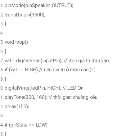
pinMode(pinSpeaker, OUTPUT);
Serial.begin(9600);
}
void loop()
{
val = digitalRead(inputPin); // đọc giá trị đầu vào.
if (val == HIGH) // nếu giá trị ở mức cao.(1)
{
digitalWrite(ledPin, HIGH); // LED On
playTone(300, 160); // thời gian chuông kêu
delay(150);
if (pirState == LOW)
{