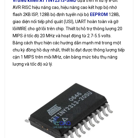
Vi điều khiển ATTINY2313-SMD
dựa trên vi xử lý 8-bit
AVR RISC hiệu năng cao, hiệu năng cao kết hợp bộ nhớ
flash 2KB ISP, 128B bộ định tuyến nội bộ
EEPROM
128B,
giao diện nối tiếp phổ quát (USI), UART hoàn toàn và gỡ
lỗiWIRE cho gỡ lỗi trên chip. Thiết bị hỗ trợ thông lượng 20
MIPS ở tốc độ 20 MHz và hoạt động từ 2.7-5.5 volts.
Bằng cách thực hiện các hướng dẫn mạnh mẽ trong một
chu kỳ đồng hồ duy nhất, thiết bị đạt được thông lượng tiếp
cận 1 MIPS trên mỗi MHz, cân bằng mức tiêu thụ năng
lượng và tốc độ xử lý.