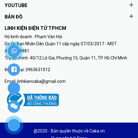
YOUTUBE
BẢN ĐỒ
LINH KIỆN ĐIỆN TỬ TPHCM
Hộ kinh doanh : Phạm Văn Hội
Do Ủy Ban Nhân Dân Quận 11 cấp ngày 07/03/2017 - MST :
41K8018481
Trụ sở chính: 40/12 Lữ Gia, Phường 15, Quận 11, TP. Hồ Chí Minh
Điện thoại:
0963631012
Email:
linhkiencaka@gmail.com
@2020 - Bản quyền thuộc về Caka.vn