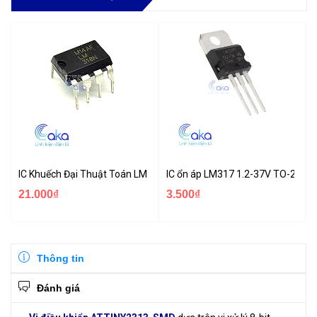
IC Khuếch Đại Thuật Toán LM318
IC ổn áp LM317 1.2-37V TO-220
21.000₫
3.500₫
Thông tin
Đánh giá