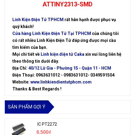
ATTINY2313-SMD
Linh Kiện Điện Tử TPHCM
rất hân hạnh được phục vụ
quý khách!
Cửa hàng Linh Kiện Điện Tử Tại TPHCM
của chúng tôi
có rất nhiều Linh Kiện Điện Tử đáp ứng được mọi cầu
tìm kiếm của bạn.
Mọi chi tiết về
Linh kiện điện tử Caka
xin vui lòng liên hệ
theo thông tin dưới đây.
Địa Chỉ:
40/12 Lữ Gia - Phường 15 - Quận 11 - HCM
Điện Thoại: 0963631012 - 0983631012- 0349591504
Website:
www.linhkiendientutphcm.com
Thanks & Best Regards !
SẢN PHẨM GỢI Ý
IC PT2272
6.500₫