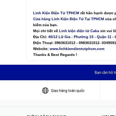
Linh Kiện Điện Tử TPHCM
rất hân hạnh được 
Cửa hàng Linh Kiện Điện Tử Tại TPHCM
của ch
kiếm của bạn.
Mọi chi tiết về
Linh kiện điện tử Caka
xin vui l
Địa Chỉ:
40/12 Lữ Gia - Phường 15 - Quận 11 -
Điện Thoại: 0963631012 - 0983631012- 034959
Website:
www.linhkiendientutphcm.com
Thanks & Best Regards !
Bạn cần hỗ t
Giao hàng toàn quốc