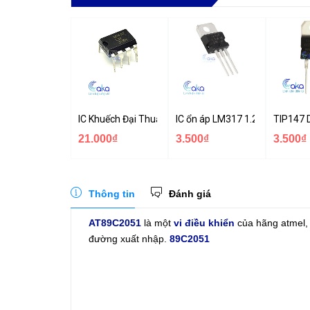
IC Khuếch Đại Thuật Toán LM318
IC ổn áp LM317 1.2-37V TO-22
TIP147 
21.000₫
3.500₫
3.500₫
Thông tin
Đánh giá
AT89C2051
là một
vi điều khiển
của hãng atmel, 
đường xuất nhập.
89C2051