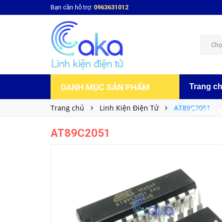
Bạn cần hỗ trợ:
0963631012
AT89C2051
19.000₫
Giá bán:
Chọ
DANH MỤC SẢN PHẨM
Trang c
Trang chủ
Linh Kiện Điện Tử
AT89C2051
Tài liệu 
AT89C2051