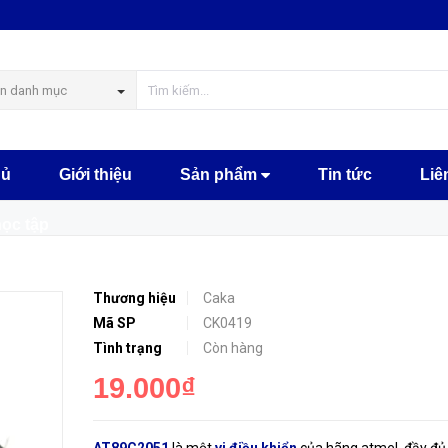
MUA NGA
n danh mục
hủ
Giới thiệu
Sản phẩm
Tin tức
Liê
học tập
Thương hiệu
Caka
Mã SP
CK0419
Tình trạng
Còn hàng
19.000₫