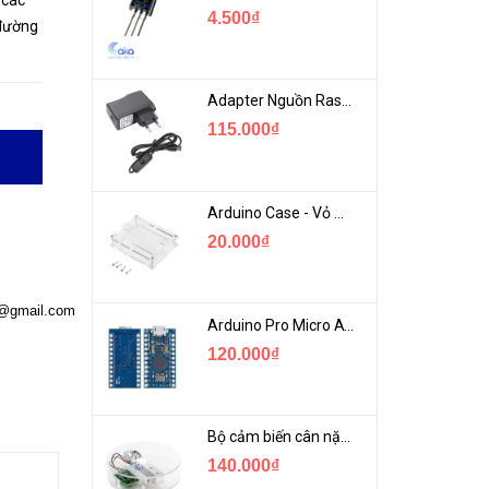
 các
4.500₫
 đường
Adapter Nguồn Raspberry 5V 2.5A - USB Micro Có Công Tắc
115.000₫
Arduino Case - Vỏ Mica Bảo vệ Arduino UNO R3
20.000₫
a@gmail.com
Arduino Pro Micro ATmega32U4 USB Mini
120.000₫
Bộ cảm biến cân nặng loadcell 1KG khung mica
140.000₫