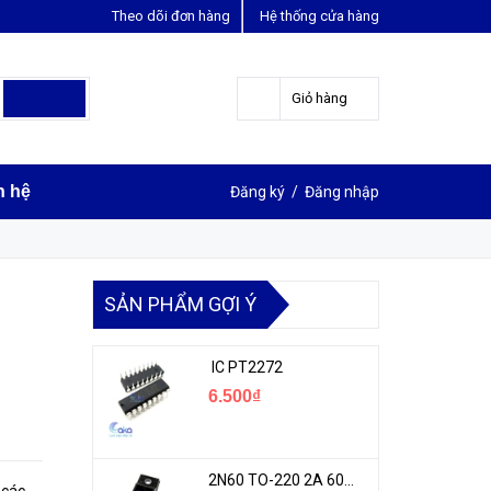
Theo dõi đơn hàng
Hệ thống cửa hàng
LIÊN HỆ ĐẶT HÀNG
Y
0963631012
Giỏ hàng
n hệ
Đăng ký
/
Đăng nhập
SẢN PHẨM GỢI Ý
IC PT2272
6.500₫
2N60 TO-220 2A 600V N-1CH MOSFET