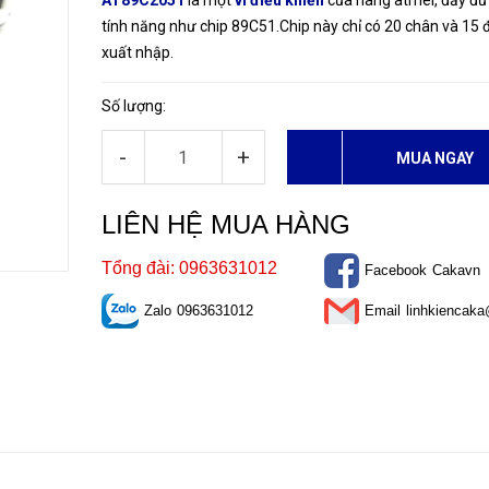
AT89C2051
là một
vi điều khiển
của hãng atmel, đầy đủ
tính năng như chip 89C51.Chip này chỉ có 20 chân và 15
xuất nhập.
Số lượng:
-
+
MUA NGAY
LIÊN HỆ MUA HÀNG
Tổng đài: 0963631012
Facebook
Cakavn
Zalo
0963631012
Email
linhkiencak