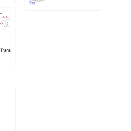
 5A 100V
Transistor 5A 60V
TIP42C PNP Transistor 100V 6A 65W
TIP41C NPN Transistor 100V 6A 65W
3.000₫
3.000₫