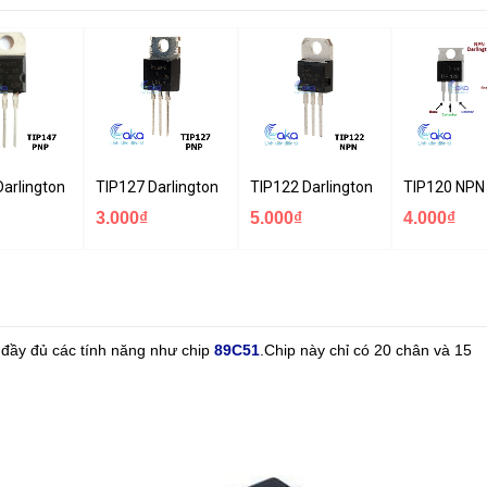
0
Darlington PNP Transistor 10A 100V
TIP127 Darlington PNP Transistor 5A 100V
TIP122 Darlington NPN Transistor
TIP120 NPN 
3.000₫
5.000₫
4.000₫
đầy đủ các tính năng như chip
89C51
.Chip này chỉ có 20 chân và 15