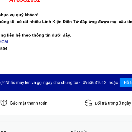
phục vụ quý khách!
úng tôi có rất nhiều Linh Kiện Điện Tử đáp ứng được mọi cầu tì
òng liên hệ theo thông tin dưới đây.
 HCM
1504
rợ? Nhấc máy lên và gọi ngay cho chúng tôi -
0963631012
hoặc
Hỗ t
Bảo mật thanh toán
Đổi trả trong 3 ngày