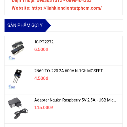
Điện Thoại: 0963631012 - 0898404333
Website: https://linhkiendientutphcm.com/
SẢN PHẨM GỢI Ý
IC PT2272
6.500₫
2N60 TO-220 2A 600V N-1CH MOSFET
4.500₫
Adapter Nguồn Raspberry 5V 2.5A - USB Micro Có Công Tắc
115.000₫