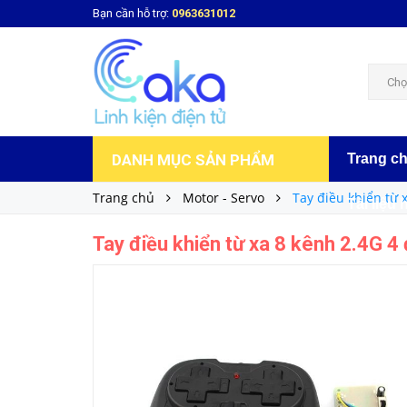
Bạn cần hỗ trợ:
0963631012
Tay điều khiển từ xa 8 kênh 2.4G 4 động cơ
220.000₫
Giá bán:
Chọ
DANH MỤC SẢN PHẨM
Trang c
Trang chủ
Motor - Servo
Tay điều khiển từ 
Tài liệu 
Tay điều khiển từ xa 8 kênh 2.4G 4