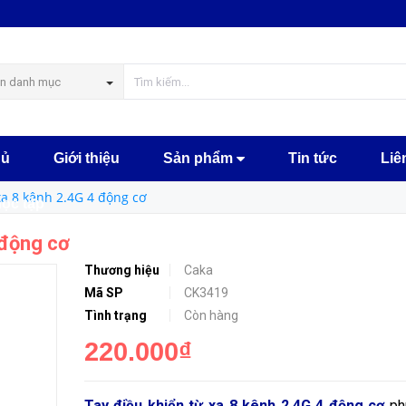
MUA NGA
n danh mục
hủ
Giới thiệu
Sản phẩm
Tin tức
Liê
xa 8 kênh 2.4G 4 động cơ
học tập
 động cơ
Thương hiệu
Caka
Mã SP
CK3419
Tình trạng
Còn hàng
220.000₫
Tay điều khiển từ xa 8 kênh 2.4G 4 động cơ
ph