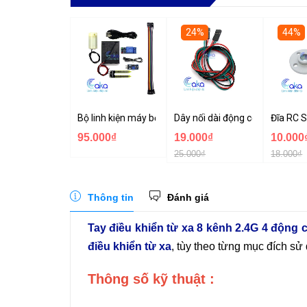
24%
44%
Bộ linh kiện máy bơm tưới cây tự động mini
Dây nối dài động cơ servo 3P 
Đĩa RC 
95.000₫
19.000₫
10.000
25.000₫
18.000₫
Thông tin
Đánh giá
Tay điều khiển từ xa 8 kênh 2.4G 4 động 
điều khiển từ xa
, tùy theo từng mục đích sử
Thông số kỹ thuật :