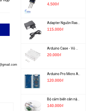
4.500₫
Adapter Nguồn Raspberry 5V 2.5A - USB Micro Có Công Tắc
115.000₫
Arduino Case - Vỏ Mica Bảo vệ Arduino UNO R3
20.000₫
a@gmail.com
Arduino Pro Micro ATmega32U4 USB Mini
120.000₫
Bộ cảm biến cân nặng loadcell 1KG khung mica
140.000₫