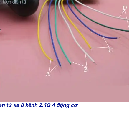
ển từ xa 8 kênh 2.4G 4 động cơ