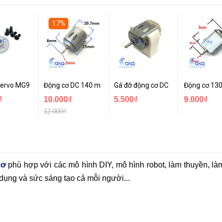
17%
70cm, máy in 3D
Servo MG995 MG996 Kim loại
Động cơ DC 140 mini
Gá đỡ động cơ DC 130 140
Động cơ 130
₫
10.000₫
5.500₫
9.000₫
12.000₫
cơ
phù hợp với các mô hình DIY, mô hình robot, làm thuyền, l
 dụng và sức sáng tạo cả mỗi người...