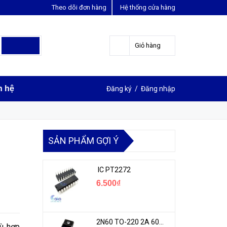
Theo dõi đơn hàng
Hệ thống cửa hàng
LIÊN HỆ ĐẶT HÀNG
Y
0963631012
Giỏ hàng
n hệ
Đăng ký
/
Đăng nhập
SẢN PHẨM GỢI Ý
IC PT2272
6.500₫
2N60 TO-220 2A 600V N-1CH MOSFET
ù hợp