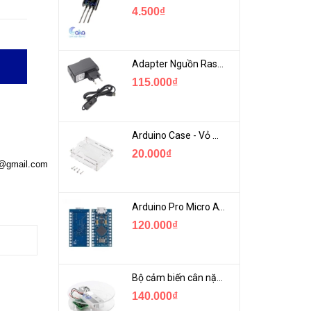
4.500₫
Adapter Nguồn Raspberry 5V 2.5A - USB Micro Có Công Tắc
115.000₫
Arduino Case - Vỏ Mica Bảo vệ Arduino UNO R3
20.000₫
a@gmail.com
Arduino Pro Micro ATmega32U4 USB Mini
120.000₫
Bộ cảm biến cân nặng loadcell 1KG khung mica
140.000₫