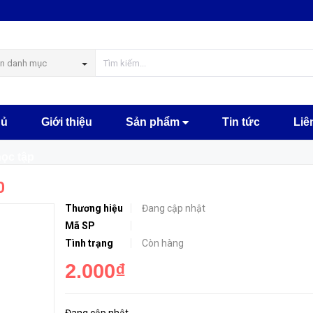
MUA NGA
n danh mục
hủ
Giới thiệu
Sản phẩm
Tin tức
Liê
học tập
0
Thương hiệu
Đang cập nhật
Mã SP
Tình trạng
Còn hàng
2.000₫