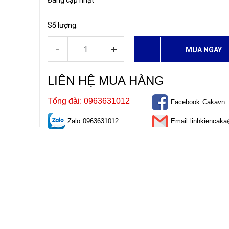
Đang cập nhật
Số lượng:
-
+
MUA NGAY
LIÊN HỆ MUA HÀNG
Tổng đài: 0963631012
Facebook
Cakavn
Zalo
0963631012
Email
linhkiencak