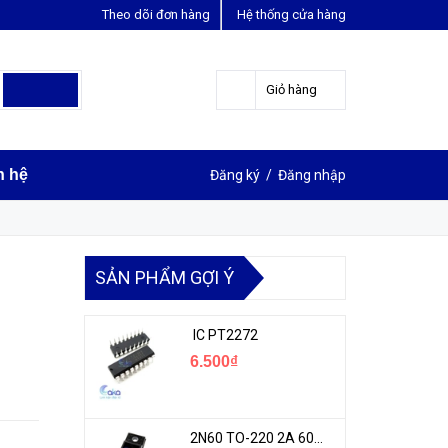
Theo dõi đơn hàng
Hệ thống cửa hàng
LIÊN HỆ ĐẶT HÀNG
Y
0963631012
Giỏ hàng
n hệ
Đăng ký
/
Đăng nhập
SẢN PHẨM GỢI Ý
IC PT2272
6.500₫
2N60 TO-220 2A 600V N-1CH MOSFET