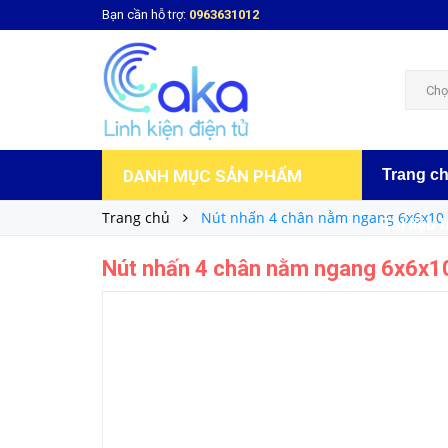
Bạn cần hỗ trợ:
0963631012
Nút nhấn 4 chân nằm ngang 6x6x10
2.000₫
Giá bán:
Chọ
DANH MỤC SẢN PHẨM
Trang c
Trang chủ
Nút nhấn 4 chân nằm ngang 6x6x10
Tài liệu 
Nút nhấn 4 chân nằm ngang 6x6x1