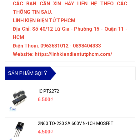
CÁC BẠN CẦN XIN HÃY LIÊN HỆ THEO CÁC
THÔNG TIN SAU.
LINH KIỆN ĐIỆN TỬ TPHCM
Địa Chỉ: Số 40/12 Lữ Gia - Phường 15 - Quận 11 -
HCM
Điện Thoại: 0963631012 - 0898404333
Website: https://linhkiendientutphcm.com/
SẢN PHẨM GỢI Ý
IC PT2272
6.500₫
2N60 TO-220 2A 600V N-1CH MOSFET
4.500₫