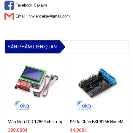
Facebook
Cakavn
Email
linhkiencaka@gmail.com
SẢN PHẨM LIÊN QUAN
Màn hình LCD 12864 cho máy CNC, in 3D
Đế Ra Chân ESP8266 NodeMCU Lu
190.000₫
44.000₫