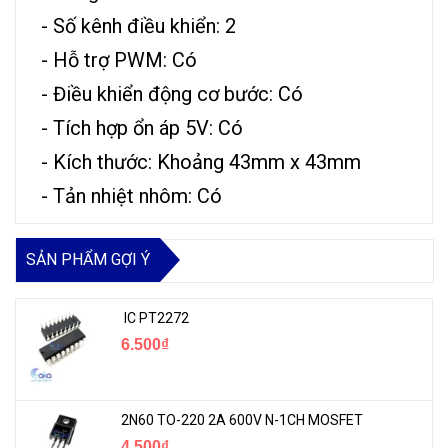
- Số kênh điều khiển: 2
- Hỗ trợ PWM: Có
- Điều khiển động cơ bước: Có
- Tích hợp ổn áp 5V: Có
- Kích thước: Khoảng 43mm x 43mm
- Tản nhiệt nhôm: Có
SẢN PHẨM GỢI Ý
IC PT2272
6.500₫
2N60 TO-220 2A 600V N-1CH MOSFET
4.500₫