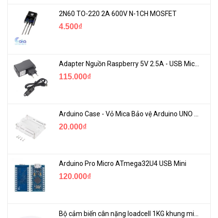
2N60 TO-220 2A 600V N-1CH MOSFET
4.500₫
Adapter Nguồn Raspberry 5V 2.5A - USB Micro Có Công Tắc
115.000₫
Arduino Case - Vỏ Mica Bảo vệ Arduino UNO R3
20.000₫
Arduino Pro Micro ATmega32U4 USB Mini
120.000₫
Bộ cảm biến cân nặng loadcell 1KG khung mica