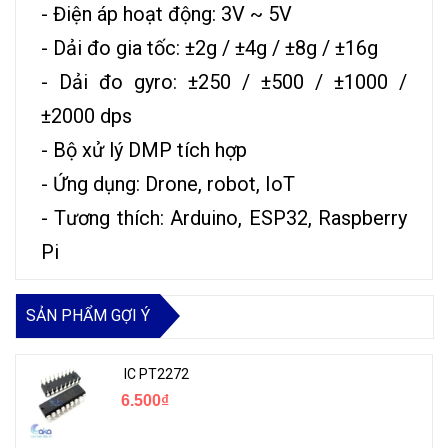
- Điện áp hoạt động: 3V ~ 5V
- Dải đo gia tốc: ±2g / ±4g / ±8g / ±16g
- Dải đo gyro: ±250 / ±500 / ±1000 /
±2000 dps
- Bộ xử lý DMP tích hợp
- Ứng dụng: Drone, robot, IoT
- Tương thích: Arduino, ESP32, Raspberry
Pi
SẢN PHẨM GỢI Ý
IC PT2272
6.500₫