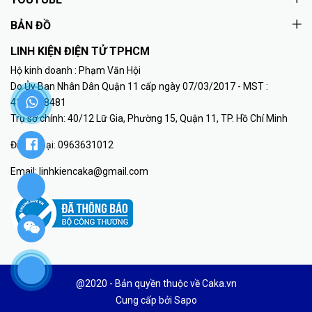
BẢN ĐỒ
LINH KIỆN ĐIỆN TỬ TPHCM
Hộ kinh doanh : Phạm Văn Hội
Do Ủy Ban Nhân Dân Quận 11 cấp ngày 07/03/2017 - MST :
41K8018481
Trụ sở chính: 40/12 Lữ Gia, Phường 15, Quận 11, TP. Hồ Chí Minh
Điện thoại:
0963631012
Email:
linhkiencaka@gmail.com
@2020 - Bản quyền thuộc về Caka.vn
Cung cấp bởi
Sapo