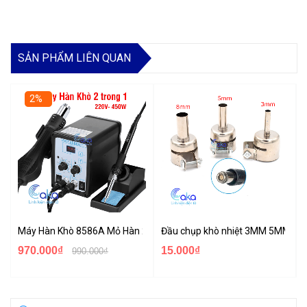
SẢN PHẨM LIÊN QUAN
2%
Máy Hàn Khò 8586A Mỏ Hàn 2 Trong 1 Có Màn Hình Hiển Thị
Đầu chụp khò nhiệt 3MM 5MM 8MM
970.000₫
15.000₫
990.000₫