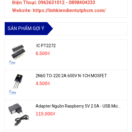
Điện Thoại: 0963631012 - 0898404333
Website: https://linhkiendientutphcm.com/
SẢN PHẨM GỢI Ý
IC PT2272
6.500₫
2N60 TO-220 2A 600V N-1CH MOSFET
4.500₫
Adapter Nguồn Raspberry 5V 2.5A - USB Micro Có Công Tắc
115.000₫