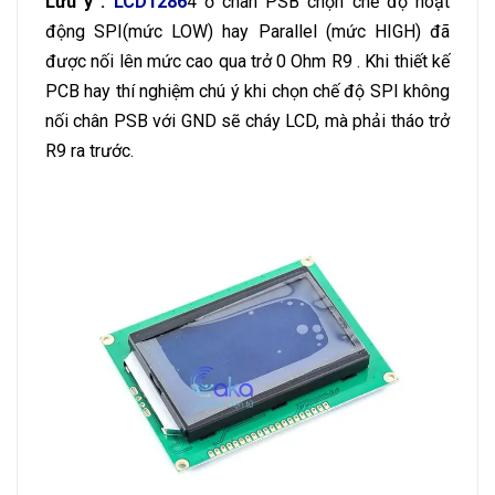
Lưu ý :
LCD1286
4 ở chân PSB chọn chế độ hoạt
động SPI(mức LOW) hay Parallel (mức HIGH) đã
được nối lên mức cao qua trở 0 Ohm R9 . Khi thiết kế
PCB hay thí nghiệm chú ý khi chọn chế độ SPI không
nối chân PSB với GND sẽ cháy LCD, mà phải tháo trở
R9 ra trước.