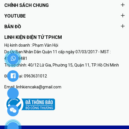
CHÍNH SÁCH CHUNG
YOUTUBE
BẢN ĐỒ
LINH KIỆN ĐIỆN TỬ TPHCM
Hộ kinh doanh : Phạm Văn Hội
Do Ủy Ban Nhân Dân Quận 11 cấp ngày 07/03/2017 - MST :
41K8018481
Trụ sở chính: 40/12 Lữ Gia, Phường 15, Quận 11, TP. Hồ Chí Minh
Điện thoại:
0963631012
Email:
linhkiencaka@gmail.com