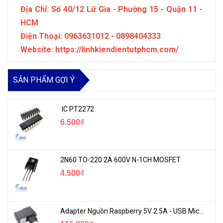
Địa Chỉ: Số 40/12 Lữ Gia - Phường 15 - Quận 11 -
HCM
Điện Thoại: 0963631012 - 0898404333
Website: https://linhkiendientutphcm.com/
SẢN PHẨM GỢI Ý
IC PT2272
6.500₫
2N60 TO-220 2A 600V N-1CH MOSFET
4.500₫
Adapter Nguồn Raspberry 5V 2.5A - USB Micro Có Công Tắc