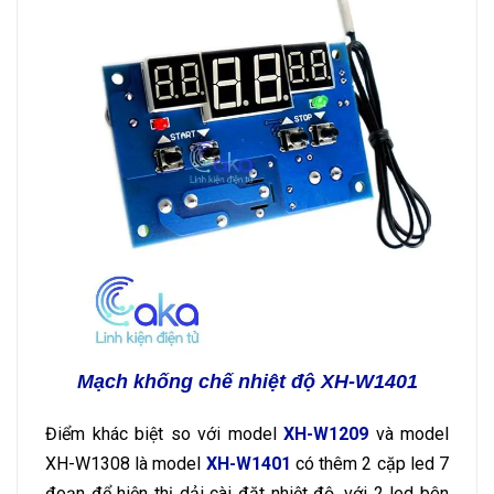
Mạch khống chế nhiệt độ XH-W1401
Điểm khác biệt so với model
XH-W1209
và model
XH-W1308 là model
XH-W1401
có thêm 2 cặp led 7
đoạn để hiện thị dải cài đặt nhiệt độ, với 2 led bên