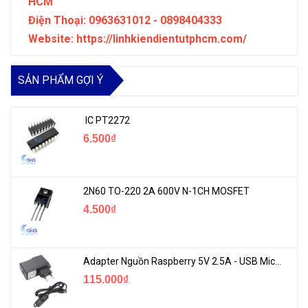
HCM
Điện Thoại: 0963631012 - 0898404333
Website: https://linhkiendientutphcm.com/
SẢN PHẨM GỢI Ý
IC PT2272
6.500₫
2N60 TO-220 2A 600V N-1CH MOSFET
4.500₫
Adapter Nguồn Raspberry 5V 2.5A - USB Micro Có Công Tắc
115.000₫