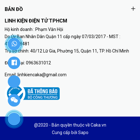
BẢN ĐỒ
LINH KIỆN ĐIỆN TỬ TPHCM
Hộ kinh doanh : Phạm Văn Hội
Do Ủy Ban Nhân Dân Quận 11 cấp ngày 07/03/2017 - MST :
41K8018481
Trụ sở chính: 40/12 Lữ Gia, Phường 15, Quận 11, TP. Hồ Chí Minh
Điện thoại:
0963631012
Email:
linhkiencaka@gmail.com
@2020 - Bản quyền thuộc về Caka.vn
Cung cấp bởi
Sapo