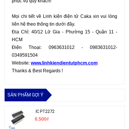
phục vụ quý khách!
Mọi chi tiết về Linh kiện điện tử Caka xin vui lòng
liên hệ theo thông tin dưới đây.
Địa Chỉ: 40/12 Lữ Gia - Phường 15 - Quận 11 -
HCM
Điện Thoại: 0963631012 - 0983631012-
0349591504
Website:
www.linhkiendientutphcm.com
Thanks & Best Regards !
SẢN PHẨM GỢI Ý
IC PT2272
6.500₫